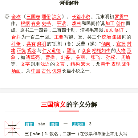
词语解释
全称
《
三国志
通俗
演义
》
。
长篇小说
。元末明初
罗贯中
作。
根据
有关
史书
、
平话
、
戏曲
和民间传说
加工
创作
而
成。原书二十四卷，二百四十则。清初毛宗岗
加以
修订
，
合并
为一百二十回。
主要
写魏、蜀、吴三个
统治
集团
间的
斗争
，
具有
鲜明
的“拥刘（备）反曹（操）”
倾向
，
宣扬
封
建
正统
观念
与
仁义道德
，
塑造
了
众多
栩栩如生
的
人物
形
象
，如
诸葛亮
、
曹操
、
刘备
、
关羽
、
张飞
、
孙权
、
周瑜
等。
文字
则用
浅近
的
文言
，
结构
宏大
，尤
善于
表现
战争
场面
。为
中国
古代
优秀
长篇小说之一。
三国演义
的字义分解
三
sān
一
3
拼音
部首
总笔画
三 [ sān ]
1.
数名，二加一（在钞票和单据上常用大写