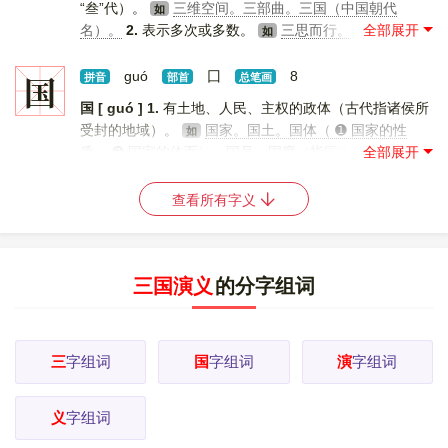
“叁”代）。
三维空间。三部曲。三国（中国朝代
如
名）。
2.
表示多次或多数。
三思而行。三缄其口。
如
[
更多解释
]
国
guó
囗
8
拼音
部首
总笔画
国 [ guó ]
1.
有土地、人民、主权的政体（古代指诸侯所
受封的地域）。
国家。国土。国体（ ➊ 国家的性
如
质； ➋ 国家的体面）。国号。国度（指国家）。国策。
国情。国法。国力。国防。国威。国宝（➊ 国家的宝物；
➋ 喻对国家有特殊贡献的人）。国格。国魂。国是（国家
查看所有字义
大计，如“共商国是”）。
2.
特指中国的。
国产。国
如
货。国粹。国乐（yuè ㄩㄝˋ）。国药。
3.
姓。 [
更多解
释
]
三国演义
的分字组词
三
字组词
国
字组词
演
字组词
义
字组词