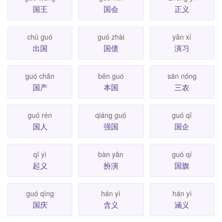
国王
国会
正义
chū guó
guó zhài
yăn xí
出国
国债
演习
guó chăn
běn guó
sān nóng
国产
本国
三农
guó rén
qiáng guó
guó qǐ
国人
强国
国企
qǐ yì
bàn yăn
guó qí
起义
扮演
国旗
guó qìng
hán yì
hán yì
国庆
含义
涵义