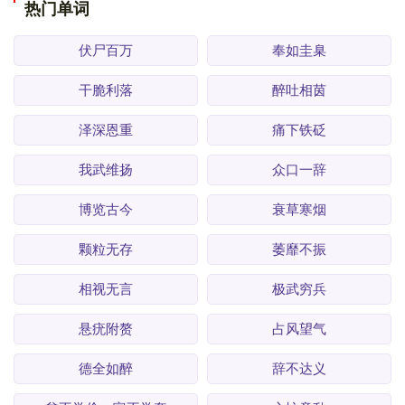
热门单词
伏尸百万
奉如圭臬
干脆利落
醉吐相茵
泽深恩重
痛下铁砭
我武维扬
众口一辞
博览古今
衰草寒烟
颗粒无存
萎靡不振
相视无言
极武穷兵
悬疣附赘
占风望气
德全如醉
辞不达义