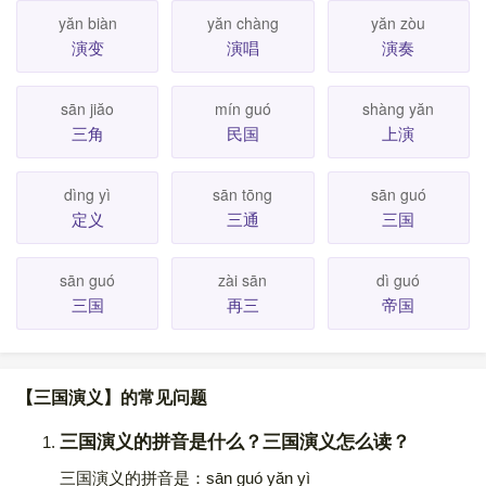
yăn biàn
yăn chàng
yăn zòu
演变
演唱
演奏
sān jiăo
mín guó
shàng yăn
三角
民国
上演
dìng yì
sān tōng
sān guó
定义
三通
三国
sān guó
zài sān
dì guó
三国
再三
帝国
【三国演义】的常见问题
三国演义的拼音是什么？三国演义怎么读？
三国演义的拼音是：sān guó yăn yì