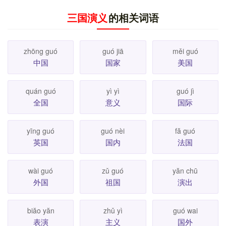
三国演义
的相关词语
zhōng guó
guó jiā
měi guó
中国
国家
美国
quán guó
yì yì
guó jì
全国
意义
国际
yīng guó
guó nèi
fă guó
英国
国内
法国
wài guó
zǔ guó
yăn chū
外国
祖国
演出
biăo yăn
zhǔ yì
guó wai
表演
主义
国外