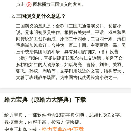
点击
图标播放三国演义的发音
。
三国演义是什么意思？
三国演义的意思是：全称《三国志通俗演义》。长篇小
说。元末明初罗贯中作。根据有关史书、平话、戏曲和民
间传说加工创作而成。原书二十四卷，二百四十则。清初
毛宗岗加以修订，合并为一百二十回。主要写魏、蜀、吴
三个统治集团间的斗争，具有鲜明的“拥刘（备）反曹
（操）”倾向，宣扬封建正统观念与仁义道德，塑造了众
多栩栩如生的人物形象，如诸葛亮、曹操、刘备、关羽、
张飞、孙权、周瑜等。文字则用浅近的文言，结构宏大，
尤善于表现战争场面。为中国古代优秀长篇小说之一。
给力宝典（原给力大辞典）下载
给力宝典，一部软件包含18部字典词典，总超过3亿文字。
数据量大，内容丰富，检索方便快捷。
给力宝典APP下载
安卓手机版下载：