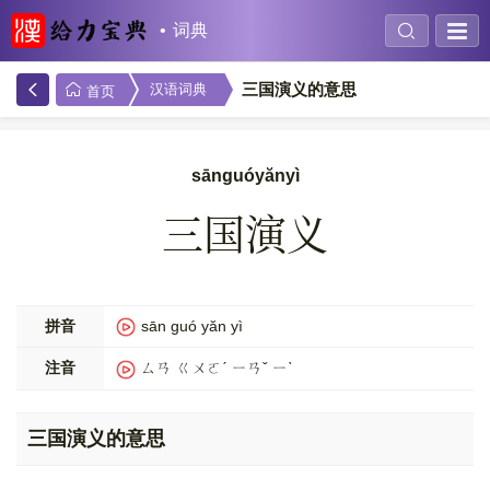
词典
三国演义的意思
汉语词典
首页
sānguóyănyì
三国演义
拼音
sān guó yăn yì
注音
ㄙㄢ ㄍㄨㄛˊ ㄧㄢˇ ㄧˋ
三国演义的意思