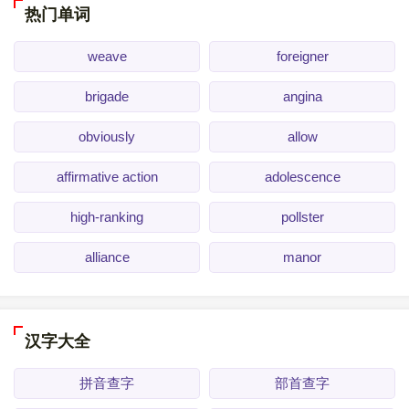
热门单词
weave
foreigner
brigade
angina
obviously
allow
affirmative action
adolescence
high-ranking
pollster
alliance
manor
汉字大全
拼音查字
部首查字