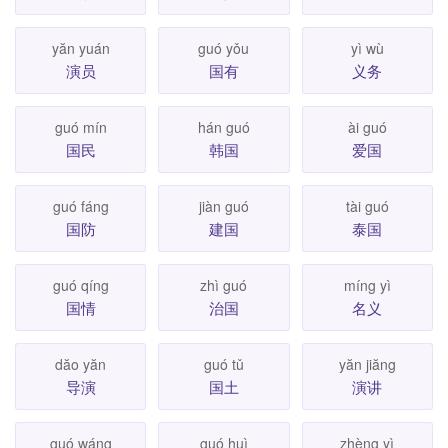
yăn yuán
guó yǒu
yì wù
演员
国有
义务
guó mín
hán guó
ài guó
国民
韩国
爱国
guó fáng
jiàn guó
tài guó
国防
建国
泰国
guó qíng
zhì guó
míng yì
国情
治国
名义
dăo yăn
guó tǔ
yăn jiăng
导演
国土
演讲
guó wáng
guó huì
zhèng yì