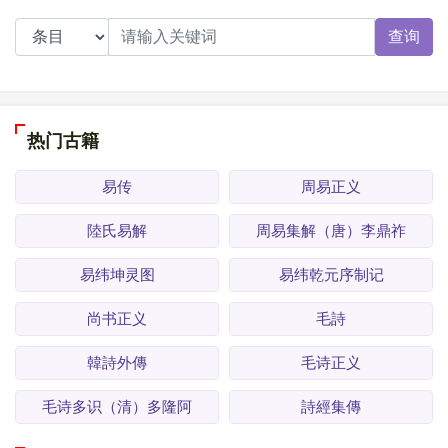
查询
热门古籍
易传
周易正义
陸氏易解
周易集解（唐）李鼎祚
易纬坤灵图
易纬乾元序制记
尚书正义
毛詩
韓詩外傳
毛诗正义
毛诗多识（清）多隆阿
詩經集傳