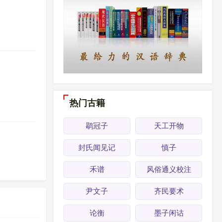
热门古籍
鹖冠子
天工开物
封氏闻见记
慎子
禾谱
风俗通义校注
尹文子
齐民要术
论衡
墨子闲诂