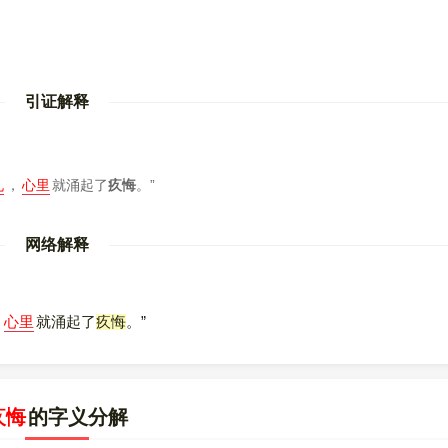
引证解释
孔
，
心里
就涌起了
疚悔
。”
网络解释
，
心里
就涌起了
疚悔
。”
疚悔
的字义分解