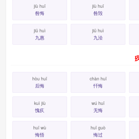
jiù huǐ
jiù huǐ
咎悔
咎毁
jiǔ huì
jiǔ huì
九惠
九浍
hòu huǐ
chàn huǐ
后悔
忏悔
kuì jiù
wú huǐ
愧疚
无悔
huǐ wù
huǐ guò
悔悟
悔过