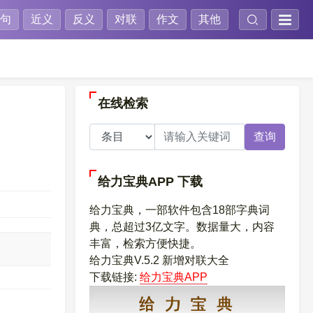
句
近义
反义
对联
作文
其他
在线检索
查询
给力宝典APP
下载
给力宝典，一部软件包含18部字典词
典，总超过3亿文字。数据量大，内容
丰富，检索方便快捷。
给力宝典V.5.2 新增对联大全
下载链接:
给力宝典APP