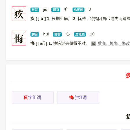
疚
jiù
疒
8
拼音
部首
总笔画
疚 [ jiù ]
1.
长期生病。
2.
忧苦，特指因自己过失而造
悔
huǐ
心
10
拼音
部首
总笔画
悔 [ huǐ ]
1.
懊恼过去做得不对。
后悔。懊悔。悔
如
疚
字组词
悔
字组词