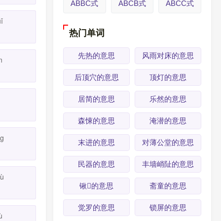
ABBC式
ABCB式
ABCC式
uǐ
热门单词
先热的意思
风雨对床的意思
n
后顶穴的意思
顶灯的意思
居简的意思
乐然的意思
森悚的意思
淹潜的意思
ng
末进的意思
对薄公堂的意思
民器的意思
丰墙峭阯的意思
iù
锹的意思
斋童的意思
觉罗的意思
锁屏的意思
ù