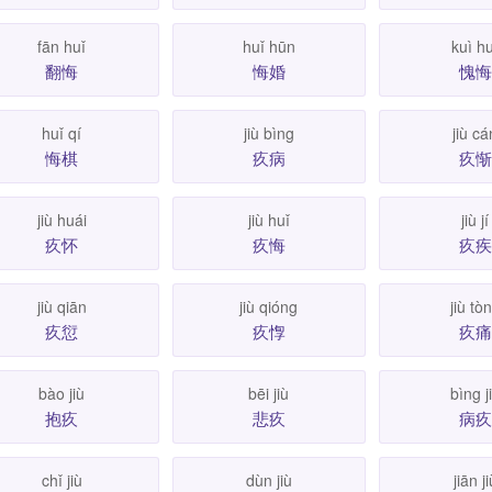
fān huǐ
huǐ hūn
kuì h
翻悔
悔婚
愧悔
huǐ qí
jiù bìng
jiù cá
悔棋
疚病
疚惭
jiù huái
jiù huǐ
jiù jí
疚怀
疚悔
疚疾
jiù qiān
jiù qióng
jiù tò
疚愆
疚惸
疚痛
bào jiù
bēi jiù
bìng j
抱疚
悲疚
病疚
chǐ jiù
dùn jiù
jiān ji