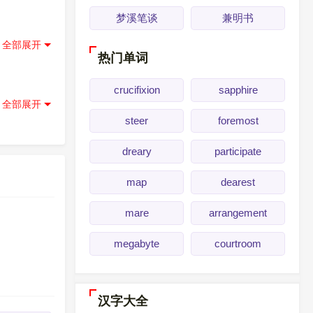
梦溪笔谈
兼明书
解释
]
热门单词
crucifixion
sapphire
steer
foremost
dreary
participate
map
dearest
mare
arrangement
megabyte
courtroom
汉字大全