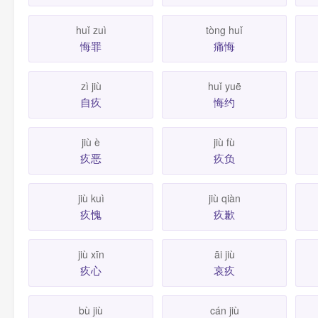
huǐ zuì
tòng huǐ
悔罪
痛悔
zì jiù
huǐ yuē
自疚
悔约
jiù è
jiù fù
疚恶
疚负
jiù kuì
jiù qiàn
疚愧
疚歉
jiù xīn
āi jiù
疚心
哀疚
bù jiù
cán jiù