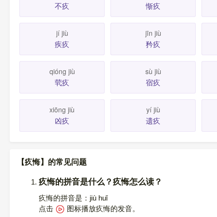
不疚
惭疚
jí jiù
jīn jiù
疾疚
矜疚
qióng jiù
sù jiù
茕疚
宿疚
xiōng jiù
yí jiù
凶疚
遗疚
【疚悔】的常见问题
疚悔的拼音是什么？疚悔怎么读？
疚悔的拼音是：jiù huǐ
点击
图标播放疚悔的发音
。