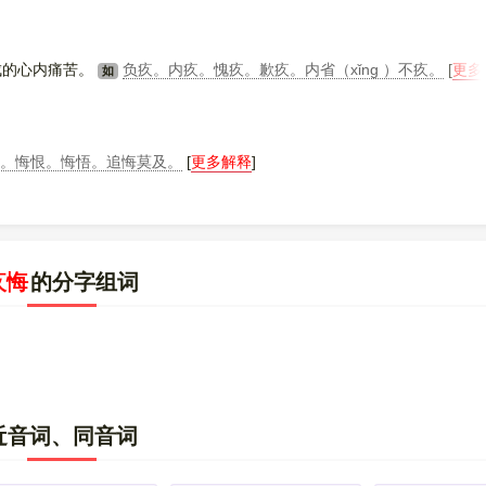
成的心内痛苦。
负疚。内疚。愧疚。歉疚。内省（xǐng ）不疚。
[
更多
如
改。悔恨。悔悟。追悔莫及。
[
更多解释
]
疚悔
的分字组词
近音词、同音词