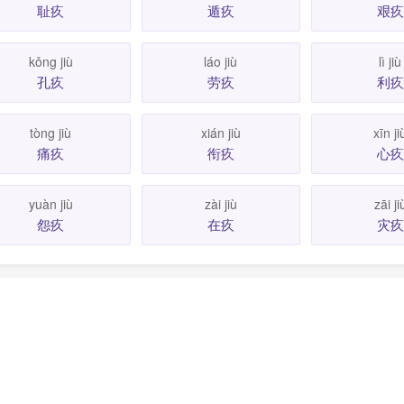
耻疚
遁疚
艰疚
kǒng jiù
láo jiù
lì jiù
孔疚
劳疚
利疚
tòng jiù
xián jiù
xīn ji
痛疚
衔疚
心疚
yuàn jiù
zài jiù
zāi ji
怨疚
在疚
灾疚