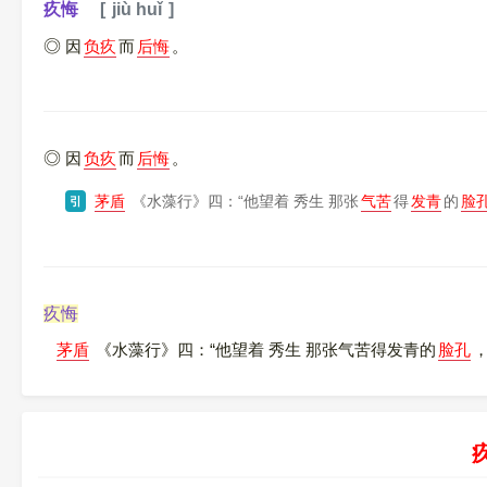
疚悔
jiù huǐ
因
负疚
而
后悔
。
因
负疚
而
后悔
。
茅盾
《水藻行》
四：“他望着 秀生 那张
气苦
得
发青
的
脸
引
疚悔
茅盾
《水藻行》四：“他望着 秀生 那张气苦得发青的
脸孔