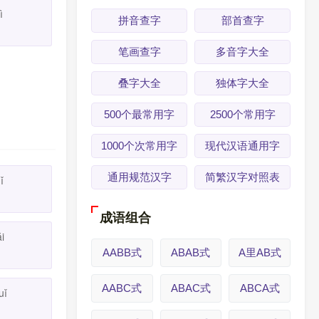
ì
拼音查字
部首查字
笔画查字
多音字大全
叠字大全
独体字大全
500个最常用字
2500个常用字
1000个次常用字
现代汉语通用字
通用规范汉字
简繁汉字对照表
ǐ
成语组合
ăi
AABB式
ABAB式
A里AB式
AABC式
ABAC式
ABCA式
uǐ