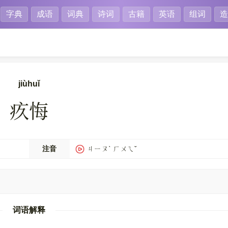
字典
成语
词典
诗词
古籍
英语
组词
造
jiùhuǐ
疚悔
注音
ㄐㄧㄡˋ ㄏㄨㄟˇ
词语解释