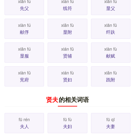
xiān fù
xiàn fú
xiăn fù
先父
线符
显父
xiàn fú
xiăn fù
xiān fū
献俘
显附
纤趺
xiăn fú
xián fǔ
xiàn fù
显服
贤辅
献赋
xiàn fǔ
xián fù
xiăn fù
宪府
贤妇
跣附
贤夫
的相关词语
fū rén
fū fù
fū qī
夫人
夫妇
夫妻