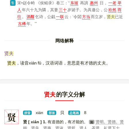
宋•赵令畤
《侯鲭录》
卷三：“
东坡
再謫
惠州
日，
一老
举
引
人
年六十九为隣，其妻
三十
岁诞子。为具邀公，公
欣然
而
往
。
酒酣
乞诗，公戯
一联
云：‘令閤
方当
而立岁，
贤夫
已近
古稀
年。’”
网络解释
贤夫
贤夫
，读音xián fū，汉语词语，意思是有才德的丈夫。
贤夫
的字义分解
贤
xián
贝
8
拼音
部首
总笔画
贤 [ xián ]
1.
有道德的，有才能的。
贤明。贤德。贤
如
能。贤良。贤惠。贤淑。贤哲。贤人。圣贤。礼贤下士。