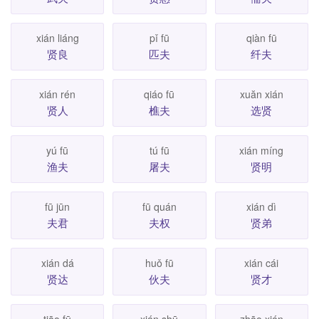
xián liáng
pǐ fū
qiàn fū
贤良
匹夫
纤夫
xián rén
qiáo fū
xuăn xián
贤人
樵夫
选贤
yú fū
tú fū
xián míng
渔夫
屠夫
贤明
fū jūn
fū quán
xián dì
夫君
夫权
贤弟
xián dá
huǒ fū
xián cái
贤达
伙夫
贤才
tiāo fū
xián shū
zhāo xián