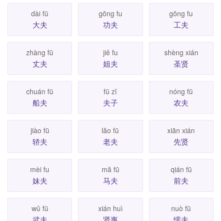
dài fū
gōng fu
gōng fu
大夫
功夫
工夫
zhàng fū
jiě fu
shèng xián
丈夫
姐夫
圣贤
chuán fū
fū zǐ
nóng fū
船夫
夫子
农夫
jiào fū
lăo fū
xiān xián
轿夫
老夫
先贤
mèi fu
mă fū
qián fū
妹夫
马夫
前夫
wǔ fū
xián huì
nuò fū
武夫
贤惠
懦夫