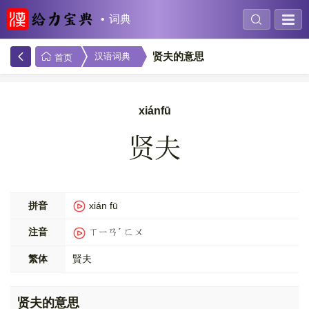
词典
贤夫的意思
汉语词典
首页
xiánfū
贤夫
拼音
xián fū
注音
ㄒㄧㄢˊ ㄈㄨ
繁体
賢夫
贤夫的意思