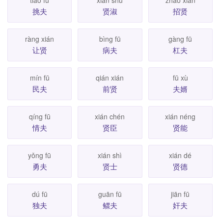
挑夫
贤淑
招贤
ràng xián
bìng fū
gàng fū
让贤
病夫
杠夫
mín fū
qián xián
fū xù
民夫
前贤
夫婿
qíng fū
xián chén
xián néng
情夫
贤臣
贤能
yǒng fū
xián shì
xián dé
勇夫
贤士
贤德
dú fū
guān fū
jiān fū
独夫
鳏夫
奸夫