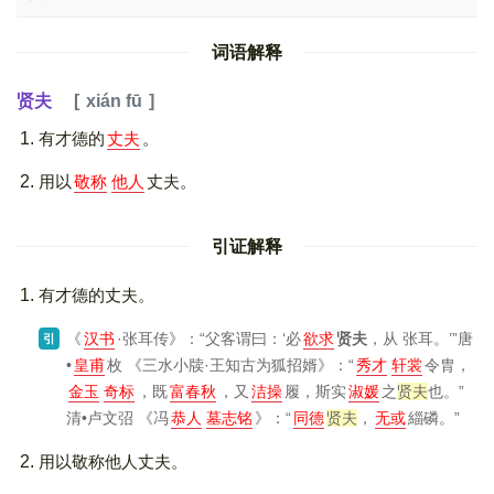
词语解释
贤夫
xián fū
有才德的
丈夫
。
用以
敬称
他人
丈夫。
引证解释
有才德的丈夫。
《
汉书
·张耳传》
：“父客谓曰：‘必
欲求
贤夫
，从 张耳。’”唐
引
•
皇甫
枚
《三水小牍·王知古为狐招婿》
：“
秀才
轩裳
令胄，
金玉
奇标
，既
富春秋
，又
洁操
履，斯实
淑媛
之
贤夫
也。”
清•卢文弨
《冯
恭人
墓志铭
》
：“
同德
贤夫
，
无或
緇磷。”
用以敬称他人丈夫。