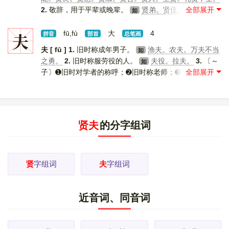
2.
敬辞，用于平辈或晚辈。
贤弟。贤侄。贤契（对弟
如
子或朋友子侄辈的敬称）。
[
更多解释
]
夫
fū,fú
大
4
拼音
部首
总笔画
夫 [ fū ]
1.
旧时称成年男子。
渔夫。农夫。万夫不当
如
之勇。
2.
旧时称服劳役的人。
夫役。拉夫。
3.
〔～
如
子〕➊旧时对学者的称呼；➋旧时称老师；➌旧时妻称
夫；➍称读古书而思想陈腐的人。
4.
与妻结成配偶者。
丈夫。夫妇。
夫 [ fú ]
1.
文言发语词。
夫天地
如
如
者。
2.
文言助词。
逝者如斯夫。
3.
文言指示代词，
如
相当于“这”或“那”。
夫猫至。
[
更多解释
]
如
贤夫
的分字组词
贤
字组词
夫
字组词
近音词、同音词