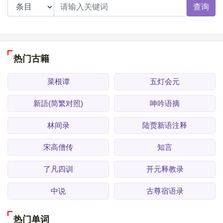
查询
热门古籍
菜根谭
五灯会元
新語(简繁对照)
呻吟语摘
林间录
陆贾新语注释
宋高僧传
知言
了凡四训
开元释教录
中说
古尊宿语录
热门单词