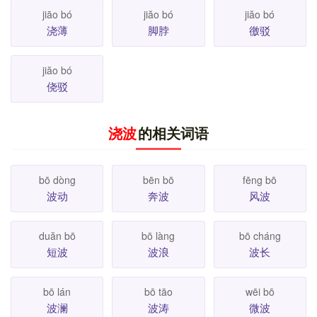
jiāo bó
jiăo bó
jiăo bó
浇薄
脚脖
徼驳
jiăo bó
侥驳
浇波
的相关词语
bō dòng
bēn bō
fēng bō
波动
奔波
风波
duăn bō
bō làng
bō cháng
短波
波浪
波长
bō lán
bō tāo
wēi bō
波澜
波涛
微波