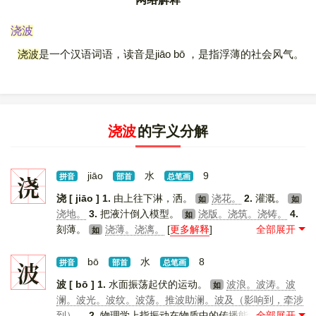
浇波
浇波
是一个汉语词语，读音是jiāo bō ，是指浮薄的社会风气。
浇波
的字义分解
浇
jiāo
水
9
拼音
部首
总笔画
浇 [ jiāo ]
1.
由上往下淋，洒。
浇花。
2.
灌溉。
如
如
浇地。
3.
把液汁倒入模型。
浇版。浇筑。浇铸。
4.
如
刻薄。
浇薄。浇漓。
[
更多解释
]
如
波
bō
水
8
拼音
部首
总笔画
波 [ bō ]
1.
水面振荡起伏的运动。
波浪。波涛。波
如
澜。波光。波纹。波荡。推波助澜。波及（影响到，牵涉
到）。
2.
物理学上指振动在物质中的传播能量递进的一