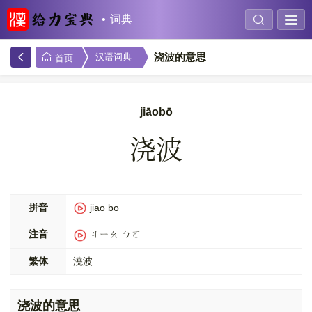
词典
浇波的意思
汉语词典
首页
jiāobō
浇波
拼音
jiāo bō
注音
ㄐㄧㄠ ㄅㄛ
繁体
澆波
浇波的意思