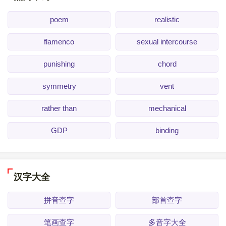
poem
realistic
flamenco
sexual intercourse
punishing
chord
symmetry
vent
rather than
mechanical
GDP
binding
汉字大全
拼音查字
部首查字
笔画查字
多音字大全