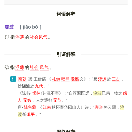
词语解释
浇波
jiāo bō
指
浮薄
的
社会风气
。
引证解释
指
浮薄
的
社会
风气
。
南朝
梁 王僧孺
《
礼佛
唱导
发愿
文》
：“反
淳源
於
三古
，
引
捨
浇波
於
九代
。”
《陈书·
儒林
传·沉不害》
：“自淳源既远，
浇波
已扇，物之
感
人
无穷
，人之逐欲
无节
。”
唐•
陆龟蒙
《
江南
秋怀寄华阳山人》
诗：“
帝道
将云闢，
浇
波
渐
砥平
。”
网络解释