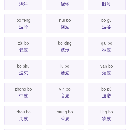
浇注
浇铸
眼波
bō fēng
huí bō
bō gǔ
波峰
回波
波谷
zài bō
bō xíng
qiū bō
载波
波形
秋波
bō shù
lǜ bō
yān bō
波束
滤波
烟波
zhōng bō
yīn bō
bō pǔ
中波
音波
波谱
zhōu bō
xiāng bō
líng bō
周波
香波
凌波