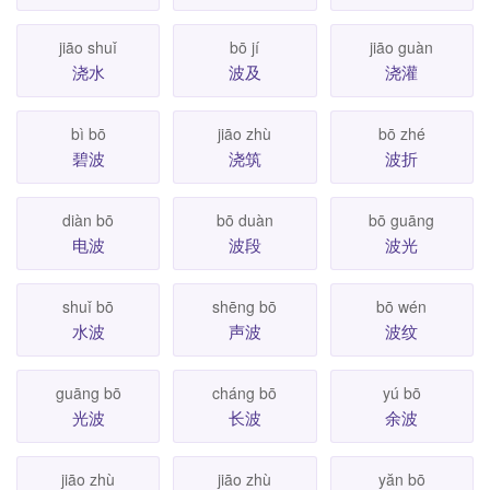
jiāo shuǐ
bō jí
jiāo guàn
浇水
波及
浇灌
bì bō
jiāo zhù
bō zhé
碧波
浇筑
波折
diàn bō
bō duàn
bō guāng
电波
波段
波光
shuǐ bō
shēng bō
bō wén
水波
声波
波纹
guāng bō
cháng bō
yú bō
光波
长波
余波
jiāo zhù
jiāo zhù
yăn bō