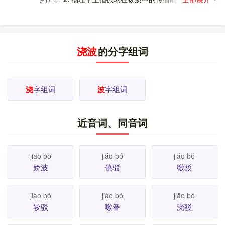
种形式。
电波。光波。超声波。波长。波段。波速。
如
波谱。
[
更多解释
]
浇波
的分字组词
浇
字组词
波
字组词
近音词、同音词
jiāo bō
jiăo bó
jiăo bó
娇波
僥驳
缴驳
jiào bó
jiào bó
jiāo bó
较驳
噭謈
浇驳