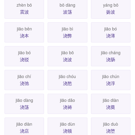
zhèn bō
bō dàng
yáng bō
震波
波荡
扬波
jiāo běn
jiāo bì
jiāo bó
浇本
浇弊
浇薄
jiāo bó
jiāo bō
jiāo cháng
浇驳
浇波
浇肠
jiāo chí
jiāo chóu
jiāo chún
浇弛
浇愁
浇淳
jiāo dàng
jiāo dăo
jiāo diàn
浇荡
浇祷
浇奠
jiāo diàn
jiāo dùn
jiāo duò
浇店
浇顿
浇堕