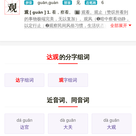
旦。
5.
实现。
目的已达。
6.
传出来。
传
观
guān,guàn
见
6
如
如
拼音
部首
总笔画
（chuán）达。转（zhuǎn ）达。
7.
得到显要的地位。
观 [ guān ]
1.
看，察看。
观看。观止（赞叹所看到
如
显达。达官贵人。
8.
姓。 [
更多解释
]
如
的事物极端完美，无以复加）。观风（➊暗中察看动静，
以定行止；➋观察民间风俗习惯，生活状态）。观阵。观
赏。观察。观感。参观。
2.
看到的景象或样子。
观
如
瞻（➊事物的外观、景象及其留给人们的印象；➋注视，
瞻望）。大观。奇观。
3.
对事物的看法、认识。
观
如
点。观念。主观。客观。世界观。
观 [ guàn ]
1.
道教的
达观
的分字组词
庙宇。
白云观。紫阳观。
2.
古代宫门前的双阙。
3.
如
楼台。
楼观。台观。
4.
姓。 [
更多解释
]
如
达
字组词
观
字组词
近音词、同音词
dá guān
dà guān
dà guān
达官
大关
大观