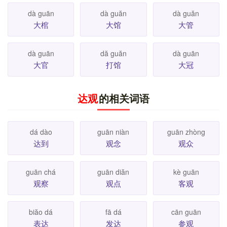
dà guān
dà guăn
dà guăn
大棺
大馆
大管
dà guān
dă guăn
dà guān
大官
打馆
大冠
达观
的相关词语
dá dào
guān niàn
guān zhòng
达到
观念
观众
guān chá
guān diăn
kè guān
观察
观点
客观
biăo dá
fā dá
cān guān
表达
发达
参观