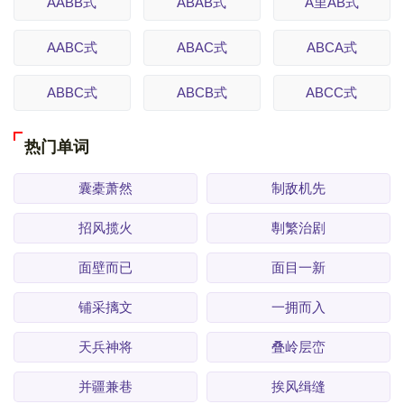
AABB式
ABAB式
A里AB式
AABC式
ABAC式
ABCA式
ABBC式
ABCB式
ABCC式
热门单词
囊橐萧然
制敌机先
招风揽火
剸繁治剧
面壁而已
面目一新
铺采摛文
一拥而入
天兵神将
叠岭层峦
并疆兼巷
挨风缉缝