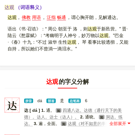
达观
（词语释义）
达观
，
佛教
用语
，
泛指
畅通
，谓心胸开朗，见解通达。
语出《书·召诰》：“ 周公 朝至于 洛 ，则
达观
于新邑营。” 晋·
陆云《愁霖赋》：“考幽明于人神兮，妙万物以
达观
。”巴金
·《春》十九：“不过 淑华 生性
达观
， 琴 看事比较透彻，又能
自持，所以她们不曾淌一滴泪水。”
达观
的字义分解
达
dá
辵
6
拼音
部首
总笔画
达 [ dá ]
1.
通。
四通八达。达德（通行天下的美
如
德）。达人。达士（达人）。
2.
通晓。
洞达。练
如
达。
3.
遍，全面。
达观（对不如意的事情看得开，
如
不计个人的得失）。
4.
到。
到达。抵达。通宵达
如