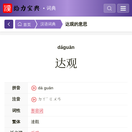
词典
达观的意思
汉语词典
首页
dáguān
达观
拼音
dá guān
注音
ㄉㄚˊ ㄍㄨㄢ
词性
形容词
繁体
達觀