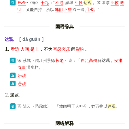
巴金
•
《春》
十九
：“
不过
淑华
生性
达观
， 琴 看事
比较
透
引
彻
，又能自持，所以
她们
不曾
淌一滴
泪水
。”
国语辞典
达观
dá guān
看透
人间
是非
，不为
喜怒哀乐
所
影响
。
宋·苏轼〈赠江州景德
长老
〉诗：「
白足高僧
解
达观
，
安排
引
春事
满幽栏。」
乐观
近
悲观
反
遍览。
晋·陆云〈愁霖赋〉：「放幽明于人神兮，妙万物以
达观
。」
引
网络解释