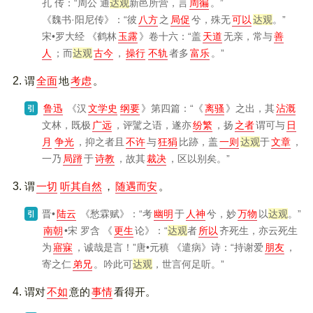
孔 传：“周公 通
达观
新邑所营，言
周徧
。”
《魏书·阳尼传》
：“彼
八方
之
局促
兮，殊无
可以
达观
。”
宋•罗大经
《鹤林
玉露
》
卷十六：“盖
天道
无亲，常与
善
人
；而
达观
古今
，
操行
不轨
者多
富乐
。”
谓
全面
地
考虑
。
鲁迅
《汉
文学史
纲要
》
第四篇：“
《
离骚
》
之出，其
沾溉
引
文林，既极
广远
，评騭之语，遂亦
纷繁
，扬
之者
谓可与
日
月
争光
，抑之者且
不许
与
狂狷
比跡，盖
一则
达观
于
文章
，
一乃
局蹐
于
诗教
，故其
裁决
，区以别矣。”
谓
一切
听其自然
，
随遇而安
。
晋•
陆云
《愁霖赋》
：“考
幽明
于
人神
兮，妙
万物
以
达观
。”
引
南朝
•宋 罗含
《
更生
论》
：“
达观
者
所以
齐死生，亦云死生
为
寤寐
，诚哉是言！”唐•元稹
《遣病》
诗：“持谢爱
朋友
，
寄之仁
弟兄
。吟此可
达观
，世言何足听。”
谓对
不如
意的
事情
看得开。