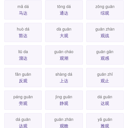
mă dá
tōng dá
zōng guān
马达
通达
综观
huò dá
dà guān
guān zhàn
豁达
大观
观战
liū da
guān cháo
guān găn
溜达
观潮
观感
făn guān
shàng dá
guān zhǐ
反观
上达
观止
páng guān
jìng guān
dá guān
旁观
静观
达观
dá guān
guān zhān
yă guān
达观
观瞻
雅观