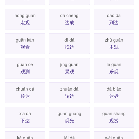
hóng guān
dá chéng
dào dá
宏观
达成
到达
guān kàn
dǐ dá
zhǔ guān
观看
抵达
主观
guān cè
jǐng guān
lè guān
观测
景观
乐观
chuán dá
zhuăn dá
dá biāo
传达
转达
达标
xià dá
guān guāng
guān shăng
下达
观光
观赏
kě guān
léi dá
wēi guān