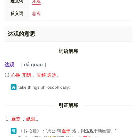
近义词
乐观
反义词
悲观
达观的意思
词语解释
达观
dá guān
心胸
开朗
，
见解
通达
。
take things philosophically;
英
引证解释
遍览
，
纵观
。
《书·召诰》
：“周公 朝
至于
洛，则
达观
于新邑营。”
引