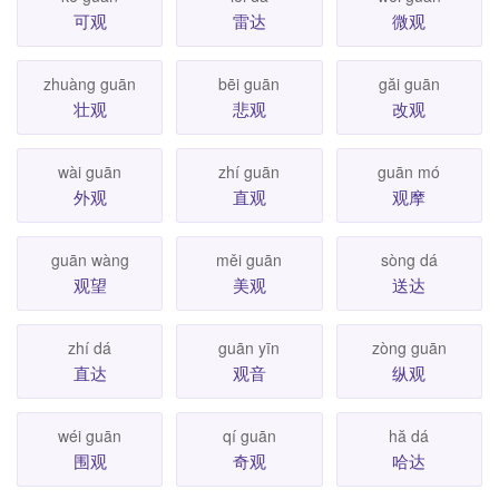
可观
雷达
微观
zhuàng guān
bēi guān
găi guān
壮观
悲观
改观
wài guān
zhí guān
guān mó
外观
直观
观摩
guān wàng
měi guān
sòng dá
观望
美观
送达
zhí dá
guān yīn
zòng guān
直达
观音
纵观
wéi guān
qí guān
hă dá
围观
奇观
哈达