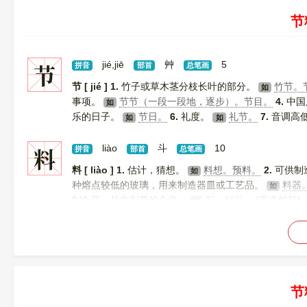
节
节
jié,jiē
艸
5
拼音
部首
总笔画
节 [ jié ]
1.
竹子或草木茎分枝长叶的部分。
竹节。
如
事项。
节节（一段一段地，逐步）。节目。
4.
中国
如
乐的日子。
节日。
6.
礼度。
礼节。
7.
音调高
如
如
（高尚的品德和节操）。
9.
省减，限制。
节省。节
如
符节。使节。
12.
姓。
节 [ jiē ]
1.
〔～骨眼儿〕喻关
料
liào
斗
10
如
拼音
部首
总笔画
料 [ liào ]
1.
估计，猜想。
料想。预料。
2.
可供制
如
种熔点较低的玻璃，用来制造器皿或工艺品。
料器
如
制丸药，处方剂量的全份。
配一料药。
[
更多解释
]
如
节