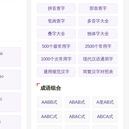
拼音查字
部首查字
笔画查字
多音字大全
叠字大全
独体字大全
500个最常用字
2500个常用字
ié
1000个次常用字
现代汉语通用字
通用规范汉字
简繁汉字对照表
iào
成语组合
uǐ
AABB式
ABAB式
A里AB式
AABC式
ABAC式
ABCA式
é