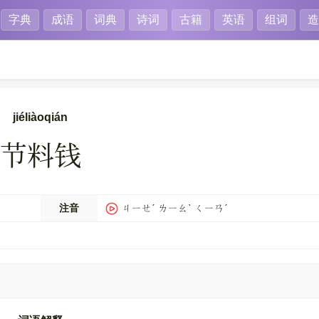
字典
成语
词典
诗词
古籍
英语
组词
造
jiéliàoqián
节料钱
注音
ㄐㄧㄝˊ ㄌㄧㄠˋ ㄑㄧㄢˊ