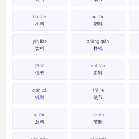
bù liào
sù liào
不料
塑料
yǐn liào
zhèng qián
饮料
挣钱
jiā jié
shǐ liào
佳节
史料
qián cái
shǐ jié
钱财
使节
yì liào
jié zhì
意料
节制