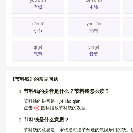
yǒu qián
běn qián
有钱
本钱
xiăo jié
yóu liào
小节
油料
qì jié
yīn jié
气节
音节
【节料钱】的常见问题
节料钱的拼音是什么？节料钱怎么读？
节料钱的拼音是：jié liào qián
点击
图标播放节料钱的发音
。
节料钱是什么意思？
节料钱的意思是：宋代逢时逢节分送的供娱乐用的钱。也