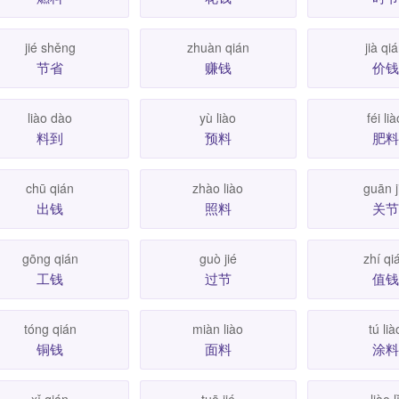
jié shěng
zhuàn qián
jià qi
节省
赚钱
价钱
liào dào
yù liào
féi li
料到
预料
肥料
chū qián
zhào liào
guān j
出钱
照料
关节
gōng qián
guò jié
zhí qi
工钱
过节
值钱
tóng qián
miàn liào
tú lià
铜钱
面料
涂料