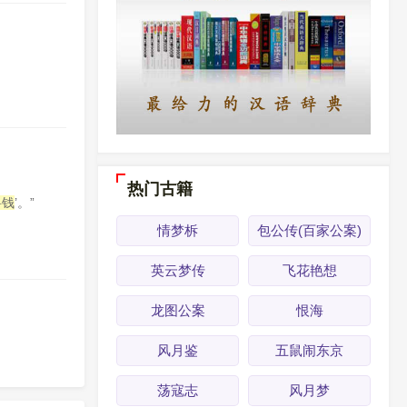
。
。
热门古籍
料钱
’。”
情梦柝
包公传(百家公案)
英云梦传
飞花艳想
龙图公案
恨海
风月鉴
五鼠闹东京
荡寇志
风月梦