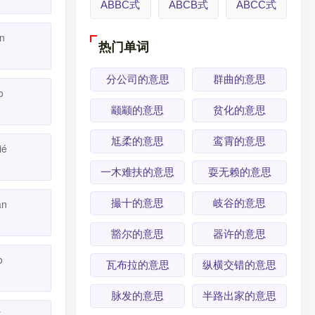
ABBC式
ABCB式
ABCC式
án
热门单词
分公司的意思
群曲的意思
ào
颛颛的意思
贫化的意思
尪柔的意思
鸾霄的意思
ié
一木难扶的意思
耍无赖的意思
撮十的意思
岐谷的意思
án
豁尔的意思
器许的意思
o
瓦布拉的意思
纵横交错的意思
脉发的意思
半路出家的意思