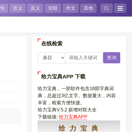
句
近义
反义
对联
作文
其他
在线检索
查询
给力宝典APP
下载
给力宝典，一部软件包含18部字典词
典，总超过3亿文字。数据量大，内容
丰富，检索方便快捷。
给力宝典V.5.2 新增对联大全
下载链接:
给力宝典APP