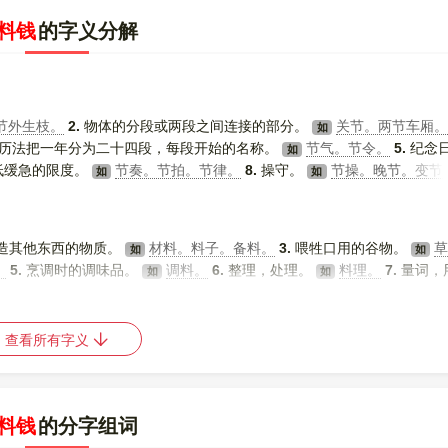
料钱
的字义分解
节外生枝。
2.
物体的分段或两段之间连接的部分。
关节。两节车厢。
如
历法把一年分为二十四段，每段开始的名称。
节气。节令。
5.
纪念
如
低缓急的限度。
节奏。节拍。节律。
8.
操守。
节操。晚节。变节
如
如
制。开源节流。
10.
略去，简略。
节选。节录。
11.
古代出使外国所
如
键的，能起决定性作用的环节或时机（“骨”读轻声）。 [
更多解释
]
造其他东西的物质。
材料。料子。备料。
3.
喂牲口用的谷物。
如
如
。
5.
烹调时的调味品。
调料。
6.
整理，处理。
料理。
7.
量词，
如
如
查看所有字义
料钱
的分字组词