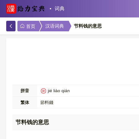
词典
节料钱的意思
汉语词典
首页
拼音
jié liào qián
繁体
節料錢
节料钱的意思