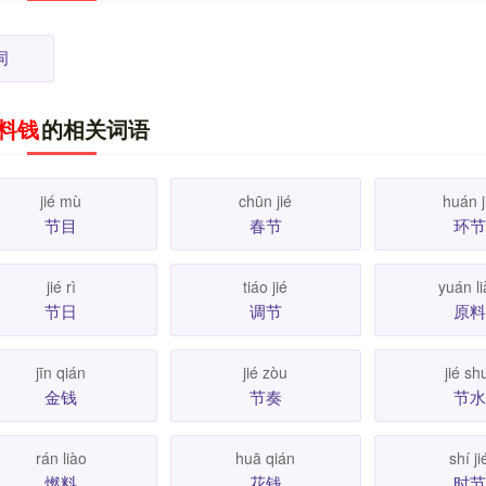
词
料钱
的相关词语
jié mù
chūn jié
huán j
节目
春节
环节
jié rì
tiáo jié
yuán l
节日
调节
原料
jīn qián
jié zòu
jié sh
金钱
节奏
节水
rán liào
huā qián
shí ji
燃料
花钱
时节