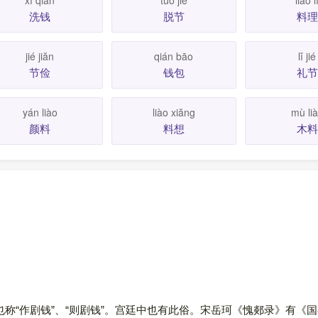
xǐ qián
tuō jié
liào l
洗钱
脱节
料理
jié jiăn
qián bāo
lǐ jié
节俭
钱包
礼节
yán liào
liào xiăng
mù li
颜料
料想
木料
称“作剧钱”、“则剧钱”。宫廷中也有此俗。宋岳珂《愧郯录》有《