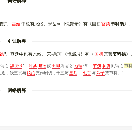
词语解释
剧钱”。
宫廷
中也有此俗。宋岳珂
《愧郯录》
有
《国初
宫禁
节料钱
》
引证解释
钱
”。宫廷中也有此俗。 宋•岳珂
《愧郯录》
有
《
国初
宫禁
节料钱
》
谓之‘
辞役钱
’，
知县
迎送
僦
夫脚
则谓之‘
地理
钱’，
节朔
参赞
则谓之‘
节
在近，钱三贯与
娘娘
充作剧钱，千五与
皇后
、
七百
与
妗子
充节料。”
网络解释