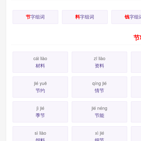
节
字组词
料
字组词
钱
字组
节
cái liào
zī liào
材料
资料
jié yuē
qíng jié
节约
情节
jì jié
jié néng
季节
节能
sì liào
xì jié
饲料
细节