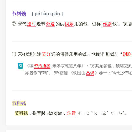
节料钱
jié liào qián
宋代
逢时
逢节
分送
的供
娱乐
用的钱。也称“
作剧
钱”、“则
宋•代逢时逢
节分
送的供娱乐用的钱。也称“作剧钱”、“
则剧
《续
资治通鉴
·宋孝宗乾道八年》
：“方其始参也，馈诸吏则
引
亦省作“节料”。 宋•蔡絛
《铁围山
丛谈
》
卷一：“今七夕节
节料钱
节料钱
，拼音jié liào qián，
注音
ㄐㄧㄝ ˊ ㄌㄧㄠˋ ㄑㄧㄢˊ。