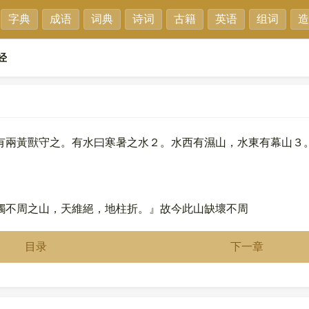
字典
成语
词典
诗词
古籍
英语
组词
造
经
有兩黃獸守之。有水曰寒暑之水２。水西有濕山，水東有幕山３
觸不周之山，天維絕，地柱折。』故今此山缺壞不周
目录
下一章