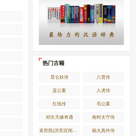
热门古籍
昆仑奴传
八贤传
蓝公案
人虎传
红线传
毛公案
祁生天缘奇遇
南柯太守传
袁世凯(洪宪宫闱艳史演义)
杨太真外传