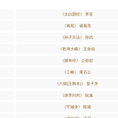
《太白阴经》 李筌
《将苑》 诸葛亮
《孙子兵法》 孙武
《乾坤大略》 王余佑
《握奇经》 公孙宏
《三略》 黄石公
《六韬(注释本)》 姜子牙
《唐李问对》 阮逸
《守城录》 陈规