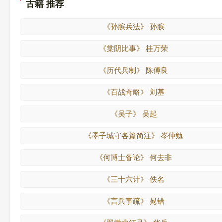
古籍 推荐
《孙膑兵法》 孙膑
《棠阴比事》 桂万荣
《历代兵制》 陈傅良
《百战奇略》 刘基
《吴子》 吴起
《墨子城守各篇简注》 岑仲勉
《何博士备论》 何去非
《三十六计》 佚名
《言兵事疏》 晁错