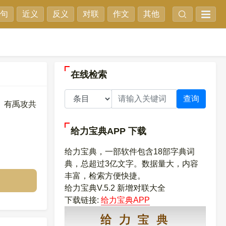
句
近义
反义
对联
作文
其他
在线检索
查询
。有禹攻共
给力宝典APP
下载
给力宝典，一部软件包含18部字典词
典，总超过3亿文字。数据量大，内容
丰富，检索方便快捷。
给力宝典V.5.2 新增对联大全
下载链接:
给力宝典APP