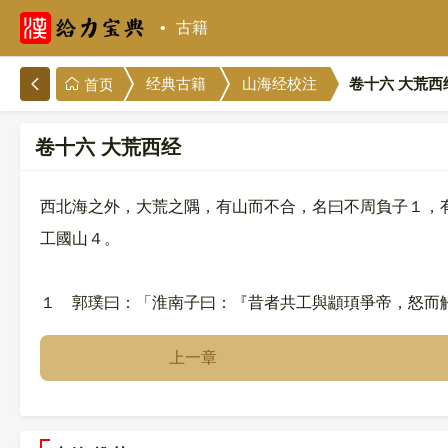
古籍
卷十六 大荒西
经典古籍
山海经校注
首页
卷十六 大荒西经
西北海之外，大荒之隅，有山而不合，名曰不周負子１，
工國山４。
１ 郭璞曰：「淮南子曰：『昔者共工與顓頊爭帝，怒而
上一章