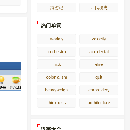
海游记
五代秘史
热门单词
worldly
velocity
orchestra
accidental
thick
alive
colonialism
quit
heavyweight
embroidery
thickness
architecture
汉字大全