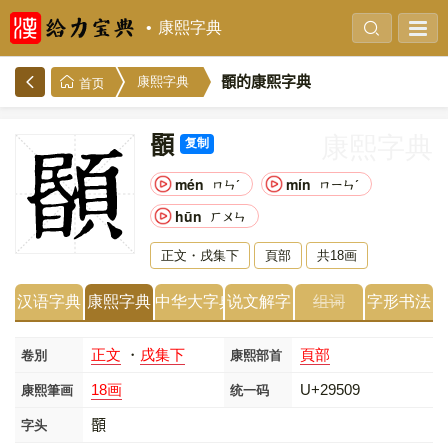
康熙字典
𩔉的康熙字典
康熙字典
首页
𩔉
康熙字典
复制
mén
mín
ㄇㄣˊ
ㄇㄧㄣˊ
hūn
ㄏㄨㄣ
正文・戌集下
頁部
共18画
汉语字典
康熙字典
中华大字典
说文解字
组词
字形书法
正文
・
戌集下
頁部
卷別
康熙部首
18画
U+29509
康熙筆画
统一码
𩔉
字头