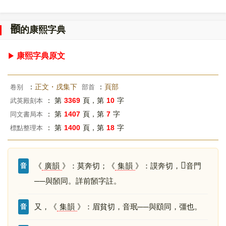
𩔉
的康熙字典
康熙字典原文
：
正文・戌集下
：
頁部
卷别
部首
： 第
3369
頁，第
10
字
武英殿刻本
： 第
1407
頁，第
7
字
同文書局本
： 第
1400
頁，第
18
字
標點整理本
𡘋
《
廣韻
》：莫奔切；《
集韻
》：謨奔切，
音門
音
──與䫒同。詳前䫒字註。
又，《
集韻
》：眉貧切，音珉──與䪸同，彊也。
音