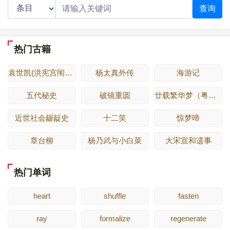
查询
热门古籍
袁世凯(洪宪宫闱艳史演义)
杨太真外传
海游记
五代秘史
破镜重圆
廿载繁华梦（粤东繁华梦）
近世社会龌龊史
十二笑
惊梦啼
章台柳
杨乃武与小白菜
大宋宣和遗事
热门单词
heart
shuffle
fasten
ray
formalize
regenerate