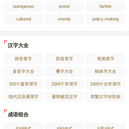
outrageous
prone
farther
cultured
merely
policy-making
汉字大全
拼音查字
部首查字
笔画查字
多音字大全
叠字大全
独体字大全
500个最常用字
2500个常用字
1000个次常用字
现代汉语通用字
通用规范汉字
简繁汉字对照表
成语组合
AABB式
ABAB式
A里AB式