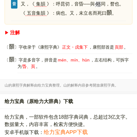
又，《
集韻
》：呼昆切，音昏──與
同，瞀也。
音
𩔉
《
五音集韻
》：病也。又，未立名而死曰
。
注解
𩔉
〔
〕字收录于《康熙字典》
正文・戌集下
，康熙部首是
頁部
。
𩔉
〔
〕字是多音字，拼音是
mén、mín、hūn
，左右结构，可拆字
为
昬、頁
。
山的康熙字典解释由给力宝典整理。山的解释内容参考開放康熙字典。
给力宝典（原给力大辞典）下载
给力宝典，一部软件包含18部字典词典，总超过3亿文字。
数据量大，内容丰富，检索方便快捷。
给力宝典APP下载
安卓手机版下载：