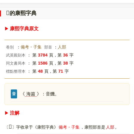
𠍃
的康熙字典
康熙字典原文
：
備考・子集
：
人部
卷别
部首
： 第
3784
頁，第
36
字
武英殿刻本
： 第
1586
頁，第
38
字
同文書局本
： 第
48
頁，第
71
字
標點整理本
《
海篇
》：音饑。
音
注解
𠍃
〔
〕字收录于《康熙字典》
備考・子集
，康熙部首是
人部
。