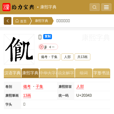
康熙字典
𠍃的康熙字典
康熙字典
首页
𠍃
康熙字典
复制
jī
ㄐㄧ
備考・子集
人部
共13画
汉语字典
康熙字典
中华大字典
说文解字
组词
字形书法
備考
・
子集
人部
卷別
康熙部首
13画
U+20343
康熙筆画
统一码
𠍃
字头