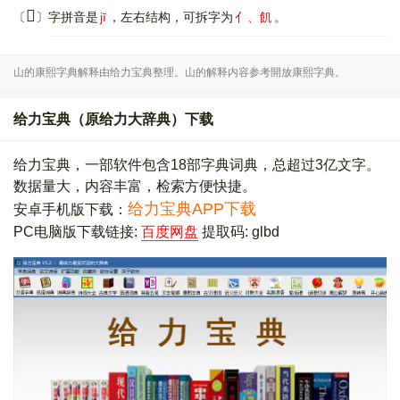
𠍃
〔
〕字拼音是
jī
，左右结构，可拆字为
亻、飢
。
山的康熙字典解释由给力宝典整理。山的解释内容参考開放康熙字典。
给力宝典（原给力大辞典）下载
给力宝典，一部软件包含18部字典词典，总超过3亿文字。
数据量大，内容丰富，检索方便快捷。
给力宝典APP下载
安卓手机版下载：
PC电脑版下载链接:
百度网盘
提取码: glbd