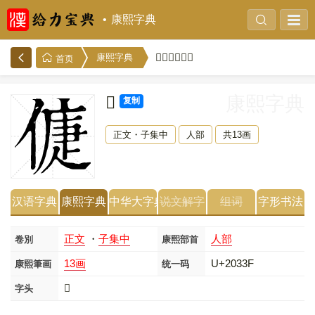
康熙字典
𠌿的康熙字典
康熙字典
首页
𠌿
康熙字典
复制
正文・子集中
人部
共13画
汉语字典
康熙字典
中华大字典
说文解字
组词
字形书法
正文
・
子集中
人部
卷別
康熙部首
13画
U+2033F
康熙筆画
统一码
𠌿
字头