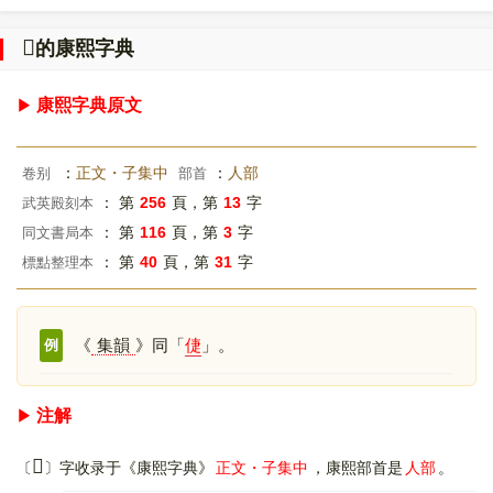
𠌿
的康熙字典
康熙字典原文
：
正文・子集中
：
人部
卷别
部首
： 第
256
頁，第
13
字
武英殿刻本
： 第
116
頁，第
3
字
同文書局本
： 第
40
頁，第
31
字
標點整理本
《
集韻
》同「
倢
」。
例
注解
𠌿
〔
〕字收录于《康熙字典》
正文・子集中
，康熙部首是
人部
。