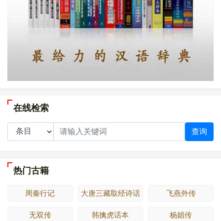
在线检索
查询
热门古籍
周秦行记
大唐三藏取经诗话
飞燕外传
无双传
韩擒虎话本
杨娼传