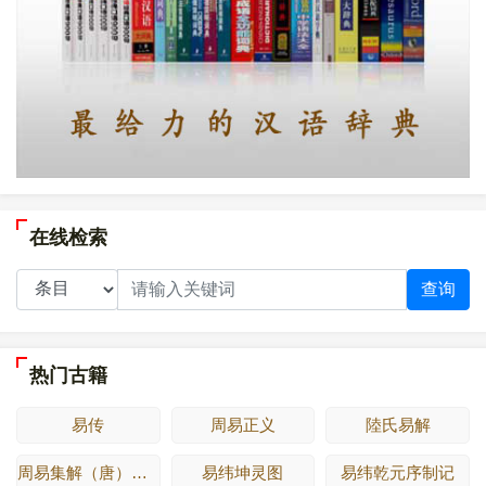
在线检索
查询
热门古籍
易传
周易正义
陸氏易解
周易集解（唐）李鼎祚
易纬坤灵图
易纬乾元序制记