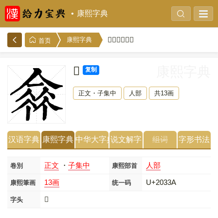
康熙字典
𠌺的康熙字典
康熙字典
首页
𠌺
康熙字典
复制
正文・子集中
人部
共13画
汉语字典
康熙字典
中华大字典
说文解字
组词
字形书法
正文
・
子集中
人部
卷別
康熙部首
13画
U+2033A
康熙筆画
统一码
𠌺
字头