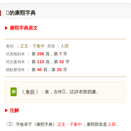
𠌺
的康熙字典
康熙字典原文
：
正文・子集中
：
人部
卷别
部首
： 第
256
頁，第
7
字
武英殿刻本
： 第
115
頁，第
32
字
同文書局本
： 第
40
頁，第
25
字
標點整理本
𠌺
《
集韻
》：衰，古作
。註詳衣部四畫。
例
注解
𠌺
〔
〕字收录于《康熙字典》
正文・子集中
，康熙部首是
人部
。