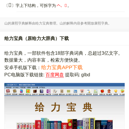
𠌺
〔
〕字上下结构，可拆字为
𠆢、󶙥
。
山的康熙字典解释由给力宝典整理。山的解释内容参考開放康熙字典。
给力宝典（原给力大辞典）下载
给力宝典，一部软件包含18部字典词典，总超过3亿文字。
数据量大，内容丰富，检索方便快捷。
给力宝典APP下载
安卓手机版下载：
PC电脑版下载链接:
百度网盘
提取码: glbd