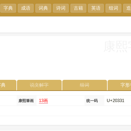
字典
成语
词典
诗词
古籍
英语
组词
造
康熙
字典
说文解字
组词
字形
13画
U+20331
康熙筆画
统一码