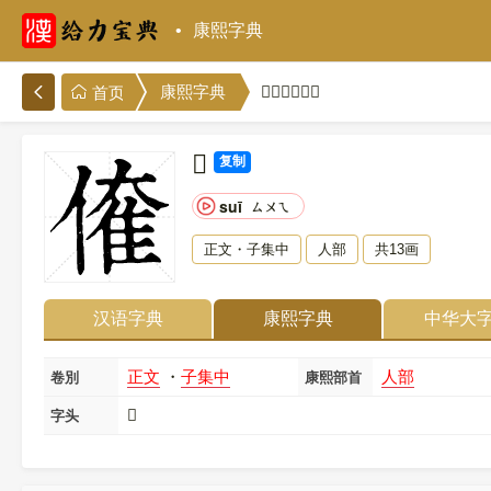
康熙字典
𠌱的康熙字典
康熙字典
首页
𠌱
复制
suī
ㄙㄨㄟ
正文・子集中
人部
共13画
汉语字典
康熙字典
中华大
正文
・
子集中
人部
卷別
康熙部首
𠌱
字头