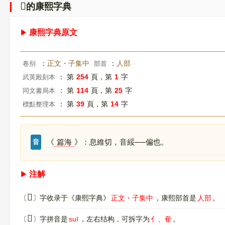
𠌱
的康熙字典
康熙字典原文
：
正文・子集中
：
人部
卷别
部首
： 第
254
頁，第
1
字
武英殿刻本
： 第
114
頁，第
25
字
同文書局本
： 第
39
頁，第
14
字
標點整理本
《
篇海
》：息維切，音綏──偏也。
音
注解
𠌱
〔
〕字收录于《康熙字典》
正文・子集中
，康熙部首是
人部
。
𠌱
〔
〕字拼音是
suī
，左右结构，可拆字为
亻、奞
。