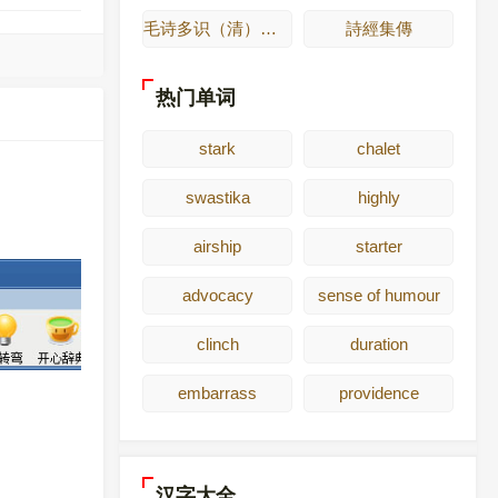
毛诗多识（清）多隆阿
詩經集傳
热门单词
stark
chalet
swastika
highly
airship
starter
advocacy
sense of humour
clinch
duration
embarrass
providence
汉字大全