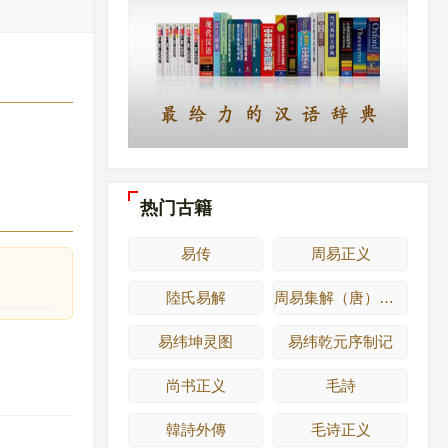
热门古籍
易传
周易正义
陸氏易解
周易集解（唐）李鼎祚
易纬坤灵图
易纬乾元序制记
尚书正义
毛詩
韓詩外傳
毛诗正义