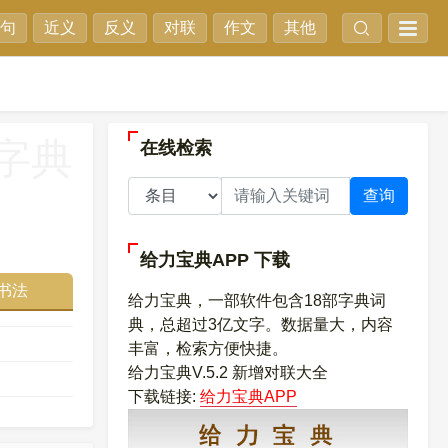
句
近义
反义
对联
作文
其他
字典
在线检索
查询
给力宝典APP
下载
书法
给力宝典，一部软件包含18部字典词
典，总超过3亿文字。数据量大，内容
丰富，检索方便快捷。
给力宝典V.5.2 新增对联大全
下载链接:
给力宝典APP