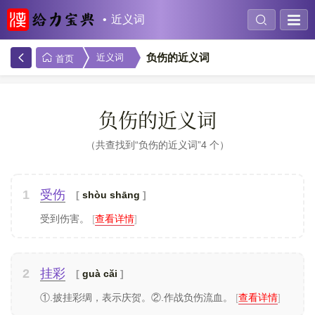
近义词
负伤的近义词
近义词
首页
负伤的近义词
共查找到“负伤的近义词”4 个
1
受伤
shòu shāng
受到伤害。
[
查看详情
]
2
挂彩
guà căi
①.披挂彩绸，表示庆贺。②.作战负伤流血。
[
查看详情
]