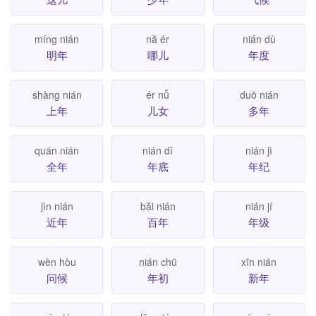
míng nián
nă ér
nián dù
明年
哪儿
年度
shàng nián
ér nǚ
duō nián
上年
儿女
多年
quán nián
nián dǐ
nián jì
全年
年底
年纪
jìn nián
băi nián
nián jí
近年
百年
年级
wèn hòu
nián chū
xīn nián
问候
年初
新年