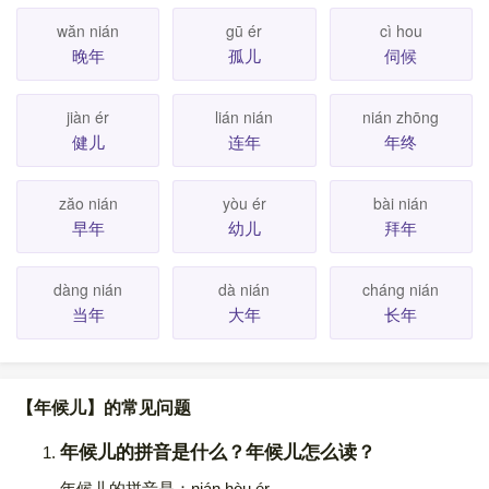
wăn nián
gū ér
cì hou
晚年
孤儿
伺候
jiàn ér
lián nián
nián zhōng
健儿
连年
年终
zăo nián
yòu ér
bài nián
早年
幼儿
拜年
dàng nián
dà nián
cháng nián
当年
大年
长年
【年候儿】的常见问题
年候儿的拼音是什么？年候儿怎么读？
年候儿的拼音是：nián hòu ér