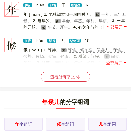
年
nián
干
6
拼音
部首
总笔画
年 [ nián ]
1.
地球绕太阳一周的时间。
一年。三年五
如
载。
2.
每年的。
年会。年鉴。年利。年薪。
3.
一年
如
的开始。
年节。新年。
4.
有关年节的（用品）。
如
如
年画。年礼。年货。
5.
时期，时代。
近年。年华。
如
年号（ａ．帝王用的纪年名称；ｂ．公元纪年名称）。年
候
hòu
人
10
拼音
部首
总笔画
限。年深日久。
6.
收成。
年成。年景。年谨。荒
如
候 [ hòu ]
1.
等待。
等候。候车室。候选人。守候。
如
年。
7.
岁数。
年纪。年事（岁数）。年高。年轮。
如
候补。候场。候审。候诊。
2.
看望，问好。
伺候。
如
8.
人一生所经年岁的分期。
幼年。童年。青年。壮
如
问候。
3.
时节。
时候。气候。候鸟。候虫。
4.
事物
如
年。中年。老年。
9.
科举时代同年考中者的互称。
如
在变化中的情状。
火候儿。症候。
5.
古代把五天称
如
年兄。年谊（同年登科的关系）。
10.
姓。 [
更多解释
]
为“一候”，现气象学上仍沿用。
候温（每五天的平均
如
查看所有字义
温度）。
[
更多解释
]
年候儿
的分字组词
年
字组词
候
字组词
儿
字组词