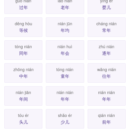
guò nián
lăo nián
yīng ér
过年
老年
婴儿
děng hòu
nián jūn
cháng nián
等候
年均
常年
tóng nián
nián huì
zhú nián
同年
年会
逐年
zhōng nián
tóng nián
wăng nián
中年
童年
往年
nián jiān
nián nián
nián nián
年间
年年
年年
tóu ér
shăo ér
qián nián
头儿
少儿
前年