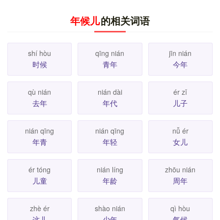
年候儿
的相关词语
shí hòu
qīng nián
jīn nián
时候
青年
今年
qù nián
nián dài
ér zǐ
去年
年代
儿子
nián qīng
nián qīng
nǚ ér
年青
年轻
女儿
ér tóng
nián líng
zhōu nián
儿童
年龄
周年
zhè ér
shào nián
qì hòu
这儿
少年
气候