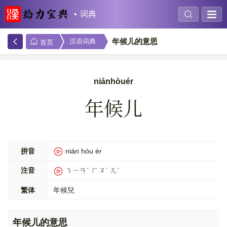
词典
年候儿的意思
汉语词典
首页
niánhòuér
年候儿
拼音
nián hòu ér
注音
ㄋㄧㄢˊ ㄏㄡˋ ㄦˊ
繁体
年候兒
年候儿的意思