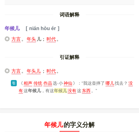
词语解释
年候儿
nián hòu ér
方言
。
年头
儿；
时代
。
引证解释
方言
。
年头儿
；
时代
。
《
相声
传统
作品
选·小
神仙
》
：“我这壶摔了
哪儿
找去？
没
引
有
这
年候儿
，有这
年候儿
没有
这
东西
。”
年候儿
的字义分解