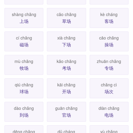
shàng chăng
căo chăng
kè cháng
上场
草场
客场
cí chăng
xià chăng
cāo chăng
磁场
下场
操场
mù chăng
kăo chăng
zhuān chăng
牧场
考场
专场
qiú chăng
kāi chăng
chăng cì
球场
开场
场次
dào chăng
guān chăng
diàn chăng
到场
官场
电场
dēng chăng
dǔ cháng
yù chăng