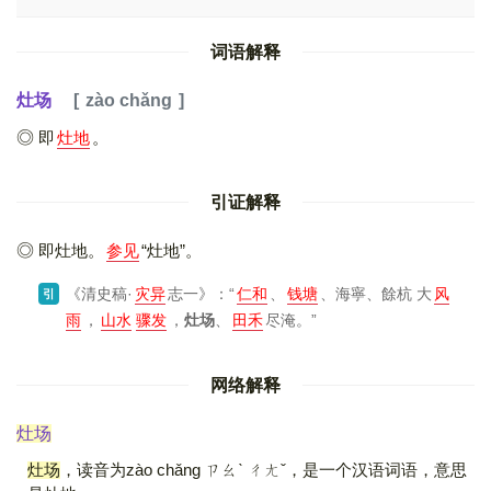
词语解释
灶场
zào chǎng
即
灶地
。
引证解释
即灶地。
参见
“灶地”。
《清史稿·
灾异
志一》
：“
仁和
、
钱塘
、海寧、餘杭 大
风
引
雨
，
山水
骤发
，
灶场
、
田禾
尽淹。”
网络解释
灶场
灶场
，读音为zào chǎng ㄗㄠˋ ㄔㄤˇ，是一个汉语词语，意思