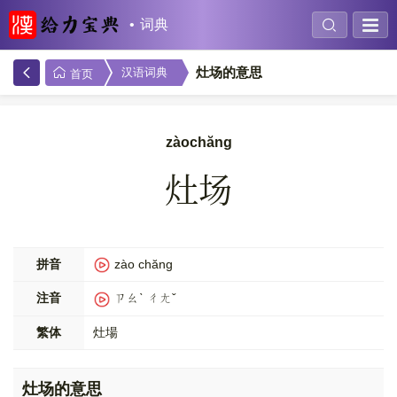
词典
灶场的意思
汉语词典
首页
zàochăng
灶场
拼音
zào chăng
注音
ㄗㄠˋ ㄔㄤˇ
繁体
灶場
灶场的意思