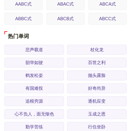
AABC式
ABAC式
ABCA式
ABBC式
ABCB式
ABCC式
热门单词
悲声载道
杖化龙
韶华如驶
百世之利
鹤发松姿
抛头露脸
有国难投
好奇尚异
追根穷源
逐机应变
心不负人，面无惭色
玉成之恩
勤学苦练
行住坐卧