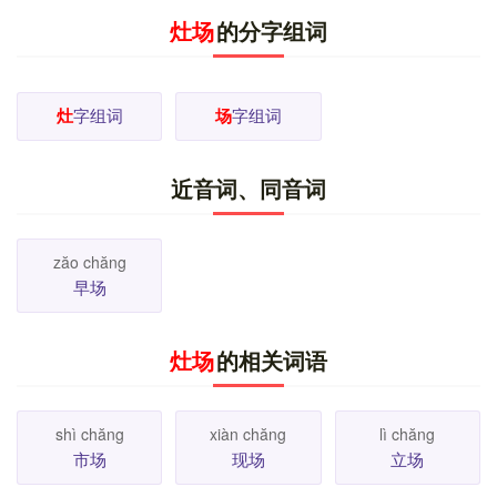
戏剧演出中因场景变化或人物上下场而划分的段落。
如
灶场
的分字组词
三幕五场。
5.
物质存在的一种特殊形式。
电场。磁
如
场。
[
更多解释
]
灶
字组词
场
字组词
近音词、同音词
zăo chăng
早场
灶场
的相关词语
shì chăng
xiàn chăng
lì chăng
市场
现场
立场