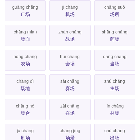
guăng chăng
jī chăng
chăng suǒ
广场
机场
场所
chăng miàn
zhàn chăng
shāng chăng
场面
战场
商场
nóng chăng
huì chăng
dāng chăng
农场
会场
当场
chăng dì
sài chăng
zhǔ chăng
场地
赛场
主场
chăng hé
zài chăng
lín chăng
场合
在场
林场
jù chăng
chăng jǐng
chū chăng
剧场
场景
出场