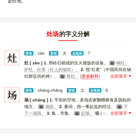
是灶地。
灶场
的字义分解
灶
zào
火
7
拼音
部首
总笔画
灶 [ zào ]
1.
用砖石砌成的生火做饭的设备。
锅灶。
如
炉灶。灶突（灶上的烟筒）。
2.
指“灶君”（中国民间在锅
灶附近供的神）。
祭灶。
[
更多解释
]
如
场
cháng,chǎng
土
6
拼音
部首
总笔画
场 [ cháng ]
1.
平坦的空地，多指农家翻晒粮食及脱粒的
地方。
场院。
2.
量词，指一事起迄的经过。
下
如
如
了一场雨。
3.
集，市集。
赶场。
场 [ chǎng ]
1.
处
如
所，许多人聚集或活动的地方。
场子。场地。场所。
如
2.
量词，用于文娱体育活动。
场次。
3.
比赛地，舞
如
台。
上场。下场。粉墨登场。捧场。
4.
戏剧作品和
如