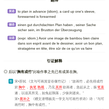
翻译
英语
to plan in advance (idiom)​, a card up one's sleeve,
forewarned is forearmed
德语
einen gut durchdachten Plan haben , seiner Sache
sicher sein, im Brustton der Überzeugung
法语
(expr. idiom.)​ Avoir une image de bambou bien claire
dans son esprit avant de le dessiner, avoir un bon plan,
stratagème en tête, être sûr de ce qu'on va faire
引证解释
后以“
胸有成竹
”比喻作事之先已有成算在胸。
宋•苏轼
《文与可画篔簹谷偃竹记》
：“故画竹，必先得成竹
引
於
胸中
，
执笔
熟视
，乃见
其所
欲画者，急起从之，振
笔直
遂，以追其所见，如兔起鶻落，少纵则逝矣。”
宋•
晁补之
《赠文潜甥杨克一学文与可画竹求诗》
诗：“与可
画竹时，胸中有成竹。”