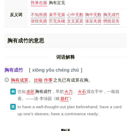
胜券在握
胸有定见
反义词
不知所措
束手无策
心中无数
胸中无数
胸无成竹
张惶失措
茫无头绪
文文莫莫
张皇失措
惘然若失
胸有成竹的意思
词语解释
胸有成竹
xiōng yǒu chéng zhú
胸有成算
。
比喻
作事
之先已有成算在胸。
岂知
皮匠
胸有成竹
，早把
火刀
、
火石
摸在手中，一敲就
例
着。——清·李绿园
《岐
路灯
》
to have a well-thought-out plan beforehand; have a card
英
up one's sleeves; have a contrivance ready;