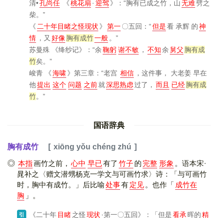
清•
孔尚任
《
桃花扇
·
迎驾
》
：“胸有已成之竹，山
无难
劈之
柴。”
《
二十年目睹之怪现状
》
第一
〇五回：“
但是
看 承辉 的
神
情
，又
好像
胸有成竹
一般
。”
苏曼殊
《绛纱记》
：“余
鞠躬
谢不敏
，
不知
余
舅父
胸有成
竹
矣。”
峻青
《
海啸
》
第三章：“老宫
相信
，这件事， 大老姜 早在
他
提出
这个
问题
之前
就
深思熟虑
过了，
而且
已经
胸有成
竹
。”
国语辞典
胸有成竹
xiōng yǒu chéng zhú
本指
画竹之前，
心中
早已
有了
竹子
的
完整
形象
。语本宋·
晁补之〈赠文潜甥杨克一学文与可画竹求〉诗：「与可画竹
时，胸中有成竹。」后比喻
处事
有
定见
。也作「
成竹在
胸
」。
《二十年
目睹
之怪
现状
·第一〇五回》
：「但是
看承
晖的
精
引