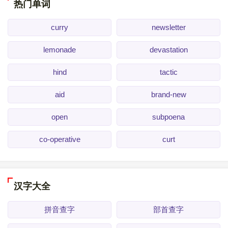
热门单词
curry
newsletter
lemonade
devastation
hind
tactic
aid
brand-new
open
subpoena
co-operative
curt
汉字大全
拼音查字
部首查字