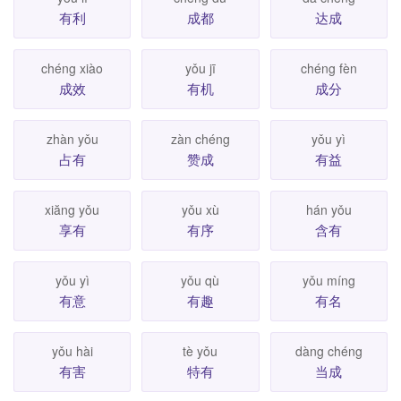
有利
成都
达成
chéng xiào
yǒu jī
chéng fèn
成效
有机
成分
zhàn yǒu
zàn chéng
yǒu yì
占有
赞成
有益
xiăng yǒu
yǒu xù
hán yǒu
享有
有序
含有
yǒu yì
yǒu qù
yǒu míng
有意
有趣
有名
yǒu hài
tè yǒu
dàng chéng
有害
特有
当成