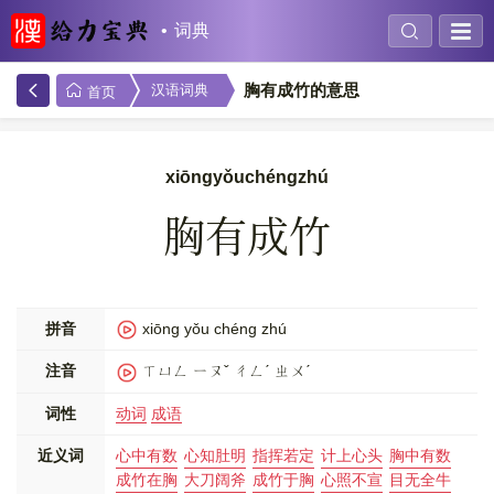
词典
胸有成竹的意思
汉语词典
首页
xiōngyǒuchéngzhú
胸有成竹
拼音
xiōng yǒu chéng zhú
注音
ㄒㄩㄥ ㄧㄡˇ ㄔㄥˊ ㄓㄨˊ
词性
动词
成语
近义词
心中有数
心知肚明
指挥若定
计上心头
胸中有数
成竹在胸
大刀阔斧
成竹于胸
心照不宣
目无全牛