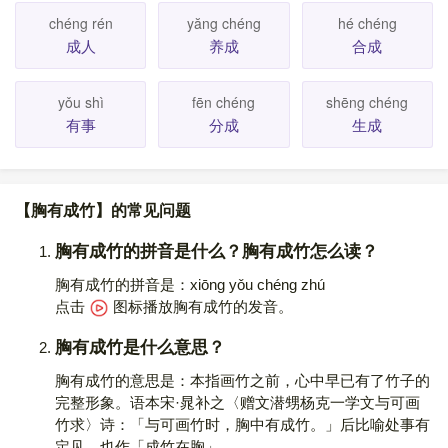
chéng rén
yăng chéng
hé chéng
成人
养成
合成
yǒu shì
fēn chéng
shēng chéng
有事
分成
生成
【胸有成竹】的常见问题
胸有成竹的拼音是什么？胸有成竹怎么读？
胸有成竹的拼音是：xiōng yǒu chéng zhú
点击
图标播放胸有成竹的发音
。
胸有成竹是什么意思？
胸有成竹的意思是：本指画竹之前，心中早已有了竹子的
完整形象。语本宋·晁补之〈赠文潜甥杨克一学文与可画
竹求〉诗：「与可画竹时，胸中有成竹。」后比喻处事有
定见。也作「成竹在胸」。