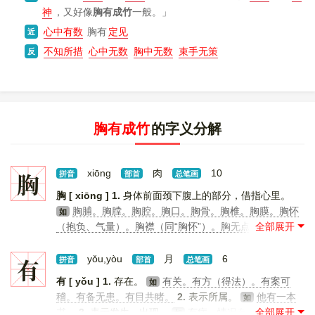
神
，又好像
胸有成竹
一般。」
心中有数
胸有
定见
近
不知所措
心中无数
胸中无数
束手无策
反
胸有成竹
的字义分解
胸
xiōng
肉
10
拼音
部首
总笔画
胸 [ xiōng ]
1.
身体前面颈下腹上的部分，借指心里。
胸脯。胸膛。胸腔。胸口。胸骨。胸椎。胸膜。胸怀
如
（抱负、气量）。胸襟（同“胸怀”）。胸无点墨（指读书
太少，文化水平极低）。直抒胸臆。胸中有数（shù）。
[
更多解释
]
有
yǒu,yòu
月
6
拼音
部首
总笔画
有 [ yǒu ]
1.
存在。
有关。有方（得法）。有案可
如
稽。有备无患。有目共睹。
2.
表示所属。
他有一本
如
书。
3.
表示发生、出现。
有病。情况有变化。
4.
表
如