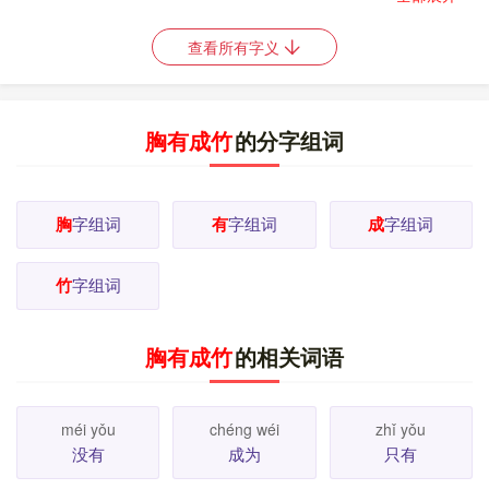
示估量或比较。
水有一丈多深。
5.
表示大、多。
如
如
有学问。
6.
用在某些动词前面表示客气。
有劳。有
如
查看所有字义
请。
7.
无定指，与“某”相近。
有一天。
8.
词缀，用
如
在某些朝代名称的前面。
有夏。有宋一代。
有 [ yòu
如
]
1.
同“又”，表示整数之外再加零数。 [
更多解释
]
胸有成竹
的分字组词
胸
字组词
有
字组词
成
字组词
竹
字组词
胸有成竹
的相关词语
méi yǒu
chéng wéi
zhǐ yǒu
没有
成为
只有