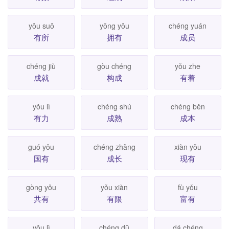
yǒu suǒ
yōng yǒu
chéng yuán
有所
拥有
成员
chéng jiù
gòu chéng
yǒu zhe
成就
构成
有着
yǒu lì
chéng shú
chéng běn
有力
成熟
成本
guó yǒu
chéng zhăng
xiàn yǒu
国有
成长
现有
gòng yǒu
yǒu xiàn
fù yǒu
共有
有限
富有
yǒu lì
chéng dū
dá chéng