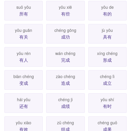
suǒ yǒu
yǒu xiē
yǒu de
所有
有些
有的
yǒu guān
chéng gōng
jù yǒu
有关
成功
具有
yǒu rén
wán chéng
xíng chéng
有人
完成
形成
biàn chéng
zào chéng
chéng lì
变成
造成
成立
hái yǒu
chéng jì
yǒu shí
还有
成绩
有时
yǒu xiào
zǔ chéng
chéng guǒ
有效
组成
成果