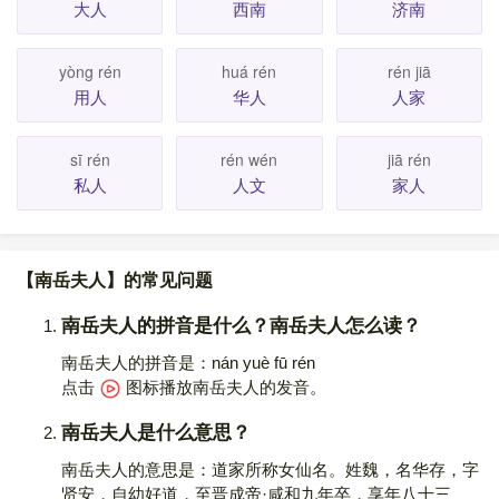
大人
西南
济南
yòng rén
huá rén
rén jiā
用人
华人
人家
sī rén
rén wén
jiā rén
私人
人文
家人
【南岳夫人】的常见问题
南岳夫人的拼音是什么？南岳夫人怎么读？
南岳夫人的拼音是：nán yuè fū rén
点击
图标播放南岳夫人的发音
。
南岳夫人是什么意思？
南岳夫人的意思是：道家所称女仙名。姓魏，名华存，字
贤安，自幼好道，至晋成帝·咸和九年卒，享年八十三