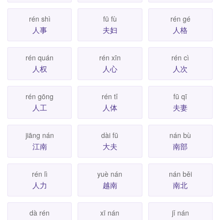
rén shì
fū fù
rén gé
人事
夫妇
人格
rén quán
rén xīn
rén cì
人权
人心
人次
rén gōng
rén tǐ
fū qī
人工
人体
夫妻
jiāng nán
dài fū
nán bù
江南
大夫
南部
rén lì
yuè nán
nán běi
人力
越南
南北
dà rén
xī nán
jǐ nán