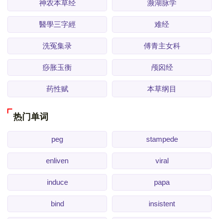
神农本草经
濒湖脉学
醫學三字經
难经
洗冤集录
傅青主女科
痧胀玉衡
颅囟经
药性赋
本草纲目
热门单词
peg
stampede
enliven
viral
induce
papa
bind
insistent