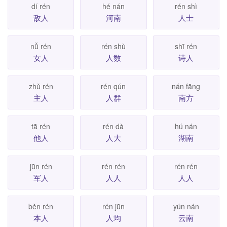
dí rén
hé nán
rén shì
敌人
河南
人士
nǚ rén
rén shù
shī rén
女人
人数
诗人
zhǔ rén
rén qún
nán fāng
主人
人群
南方
tā rén
rén dà
hú nán
他人
人大
湖南
jūn rén
rén rén
rén rén
军人
人人
人人
běn rén
rén jūn
yún nán
本人
人均
云南