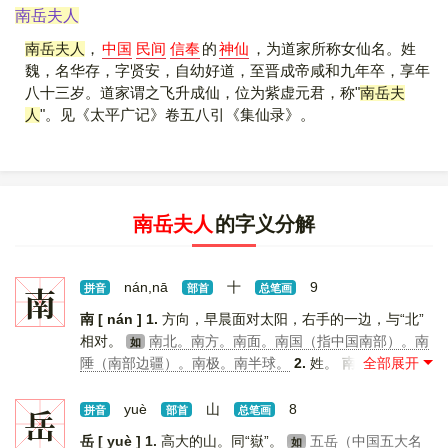
南岳夫人
南岳夫人
，
中国
民间
信奉
的
神仙
，为道家所称女仙名。姓
魏，名华存，字贤安，自幼好道，至晋成帝咸和九年卒，享年
八十三岁。道家谓之飞升成仙，位为紫虚元君，称"
南岳夫
人
"。见《太平广记》卷五八引《集仙录》。
南岳夫人
的字义分解
南
nán,nā
十
9
拼音
部首
总笔画
南 [ nán ]
1.
方向，早晨面对太阳，右手的一边，与“北”
相对。
南北。南方。南面。南国（指中国南部）。南
如
陲（南部边疆）。南极。南半球。
2.
姓。
南 [ nā ]
1.
〔～无（mó）〕佛教用语，意思是合掌稽首，表示对佛
尊敬或皈依，常加于佛、菩萨名的前面，如“～～阿弥陀
岳
yuè
山
8
拼音
部首
总笔画
佛”、“～～观世音菩萨”。 [
更多解释
]
岳 [ yuè ]
1.
高大的山。同“嶽”。
五岳（中国五大名
如