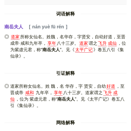
词语解释
南岳夫人
nán yuè fū rén
道家
所称女仙名。姓魏，名华存，字贤安，自幼好道，至晋
成帝·咸和九年卒，
享年
八十三岁。
道家
谓之
飞升
成仙
，位
为紫虚元君，称“
南岳夫人
”。见
《
太平广记
》
卷五八引
《集
仙录》
。
引证解释
道家所称女仙名。姓 魏，名 华存，字 贤安，自幼
好道
，至
晋成帝
咸和
九年卒，
享年
八十三岁。道家谓之
飞升
成
仙
，位为 紫虚元君，称“
南岳夫人
”。见
《太平广记》
卷五八
引
《集仙录》
。
网络解释