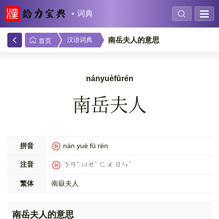
词典
南岳夫人的意思
汉语词典
首页
nányuèfūrén
南岳夫人
拼音
nán yuè fū rén
注音
ㄋㄢˊ ㄩㄝˋ ㄈㄨ ㄖㄣˊ
繁体
南嶽夫人
南岳夫人的意思