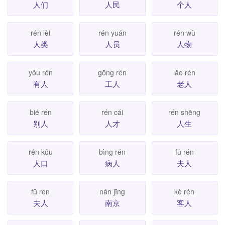
人们
人民
个人
rén lèi
rén yuán
rén wù
人类
人员
人物
yǒu rén
gōng rén
lăo rén
有人
工人
老人
bié rén
rén cái
rén shēng
别人
人才
人生
rén kǒu
bìng rén
fū rén
人口
病人
夫人
fū rén
nán jīng
kè rén
夫人
南京
客人