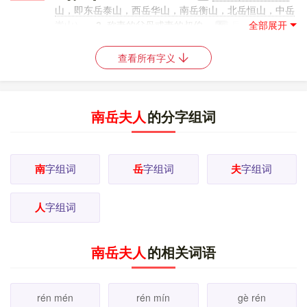
山，即东岳泰山，西岳华山，南岳衡山，北岳恒山，中岳
嵩山）。
2.
称妻的父母或妻的叔伯。
岳丈。岳父。
如
岳母。叔岳。
3.
姓。 [
更多解释
]
查看所有字义
南岳夫人
的分字组词
南
字组词
岳
字组词
夫
字组词
人
字组词
南岳夫人
的相关词语
rén mén
rén mín
gè rén