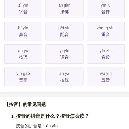
zì yīn
àn jiàn
yīn lǜ
字音
按键
音律
bí yīn
pèi yīn
zhòng yīn
鼻音
配音
重音
àn yǔ
yì yīn
yīn zhì
按语
译音
音质
yīn gāo
àn yā
wǔ yīn
音高
按压
五音
【按音】的常见问题
按音的拼音是什么？按音怎么读？
按音的拼音是：àn yīn