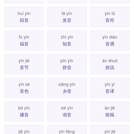
huí yīn
fā yīn
yīn fú
回音
发音
音符
fú yīn
zhī yīn
yīn diào
福音
知音
音调
yīn jié
pīn yīn
àn shuō
音节
拼音
按说
yīn sè
xiāng yīn
yīn yì
音色
乡音
音译
bō yīn
xié yīn
àn jiē
播音
谐音
按揭
jiā yīn
yīn liàng
yīn jiē