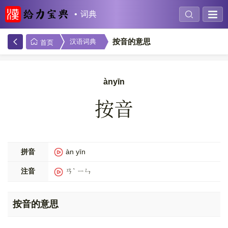
词典
按音的意思
汉语词典
首页
ànyīn
按音
拼音
àn yīn
注音
ㄢˋ ㄧㄣ
按音的意思