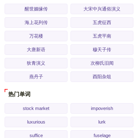
醒世姻缘传
大宋中兴通俗演义
海上花列传
五虎征西
万花楼
五虎平南
大唐新语
穆天子传
狄青演义
次柳氏旧闻
燕丹子
酉阳杂俎
热门单词
stock market
impoverish
luxurious
lurk
suffice
fuselage