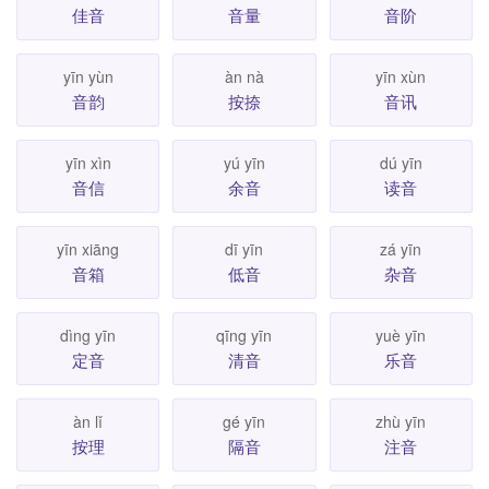
佳音
音量
音阶
yīn yùn
àn nà
yīn xùn
音韵
按捺
音讯
yīn xìn
yú yīn
dú yīn
音信
余音
读音
yīn xiāng
dī yīn
zá yīn
音箱
低音
杂音
dìng yīn
qīng yīn
yuè yīn
定音
清音
乐音
àn lǐ
gé yīn
zhù yīn
按理
隔音
注音