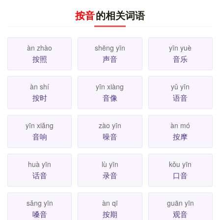
按音
的相关词语
àn zhào
shēng yīn
yīn yuè
按照
声音
音乐
àn shí
yīn xiàng
yǔ yīn
按时
音像
语音
yīn xiăng
zào yīn
àn mó
音响
噪音
按摩
huà yīn
lù yīn
kǒu yīn
话音
录音
口音
săng yīn
àn qī
guān yīn
嗓音
按期
观音