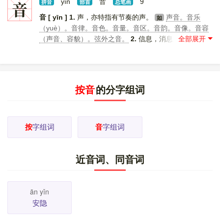
（编者、作者等）在正文之外所加的说明或论断。
按
音
yīn
音
9
如
拼音
部首
总笔画
语。编者按。
[
更多解释
]
音 [ yīn ]
1.
声，亦特指有节奏的声。
声音。音乐
如
（yuè）。音律。音色。音量。音区。音韵。音像。音容
（声音、容貌）。弦外之音。
2.
信息，消息。
音
如
信。佳音。音讯。
[
更多解释
]
按音
的分字组词
按
字组词
音
字组词
近音词、同音词
ān yǐn
安隐