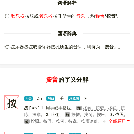
词语解释
弦乐器
按弦或
管乐器
按孔所生的
音乐
，均
称为
“
按音
”。
国语辞典
弦乐器按弦或管乐器按孔所生的音乐，均称为「
按音
」。
按音
的字义分解
按
àn
手
9
拼音
部首
总笔画
按 [ àn ]
1.
用手或手指压。
按铃。按键。按钮。按
如
脉。按摩。
2.
止住。
按捺。按耐。按压。
3.
依照。
如
按照。按理。按例。按说。按质论价。
4.
考查，研
如
求。
按验（审查验证）。按察（稽查审察）。
5.
如