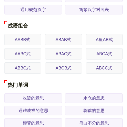
通用规范汉字
简繁汉字对照表
成语组合
AABB式
ABAB式
A里AB式
AABC式
ABAC式
ABCA式
ABBC式
ABCB式
ABCC式
热门单词
收迹的意思
水仓的意思
遇难成祥的意思
鞠藭的意思
槚苦的意思
皂白不分的意思