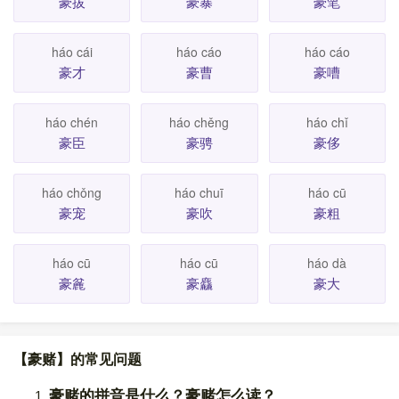
豪拔
豪暴
豪笔
háo cái
háo cáo
háo cáo
豪才
豪曹
豪嘈
háo chén
háo chěng
háo chǐ
豪臣
豪骋
豪侈
háo chǒng
háo chuī
háo cū
豪宠
豪吹
豪粗
háo cū
háo cū
háo dà
豪麄
豪麤
豪大
【豪赌】的常见问题
豪赌的拼音是什么？豪赌怎么读？