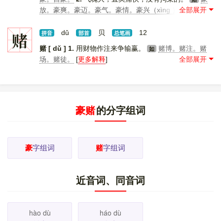
放。豪爽。豪迈。豪气。豪情。豪兴（xìng ）。豪举。豪
语。豪华。
3.
强横的，有特殊势力的。
豪强。豪
如
门。豪族。豪绅。巧取豪夺。
4.
古同“毫”，极小。 [
更多
赌
dǔ
贝
12
拼音
部首
总笔画
解释
]
赌 [ dǔ ]
1.
用财物作注来争输赢。
赌博。赌注。赌
如
场。赌徒。
[
更多解释
]
豪赌
的分字组词
豪
字组词
赌
字组词
近音词、同音词
hào dù
háo dù