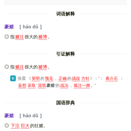
词语解释
豪赌
háo dǔ
指
赌注
很大的
赌博
。
引证解释
指
赌注
很大的
赌博
。
张震
《
英明
的
预见
，
正确
的
战役
方针
》
：“﹝
蒋介石
﹞
引
妄想
采取
‘
流氓
豪赌
’的
战法
，
孤注一掷
。”
国语辞典
豪赌
háo dǔ
下注
巨大
的狂赌。