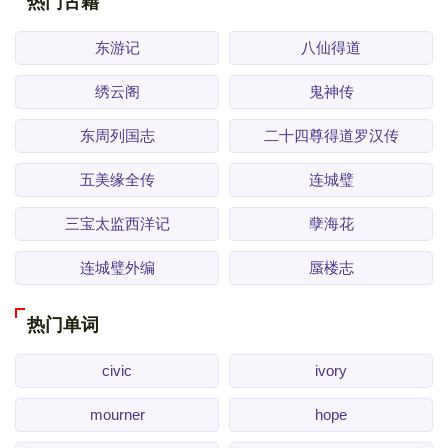
热门古籍
东游记
八仙得道
绣云阁
鬼神传
东周列国志
二十四尊得道罗汉传
五美缘全传
连城璧
三宝太监西洋记
孽海花
连城璧外编
蜃楼志
热门单词
civic
ivory
mourner
hope