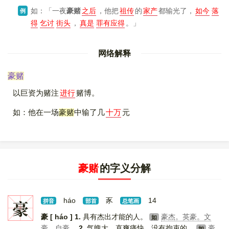
如：「一夜
豪赌
之后
，他把
祖传
的
家产
都输光了，
如今
落
例
得
乞讨
街头
，
真是
罪有应得
。」
网络解释
豪赌
以巨资为赌注
进行
赌博。
如：他在一场
豪赌
中输了几
十万
元
豪赌
的字义分解
豪
háo
豕
14
拼音
部首
总笔画
豪 [ háo ]
1.
具有杰出才能的人。
豪杰。英豪。文
如
豪。自豪。
2.
气魄大，直爽痛快，没有拘束的。
豪
如