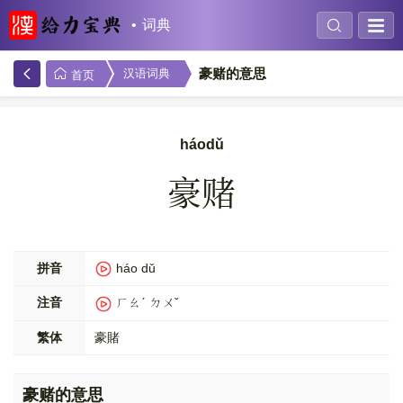
词典
豪赌的意思
汉语词典
首页
háodǔ
豪赌
拼音
háo dǔ
注音
ㄏㄠˊ ㄉㄨˇ
繁体
豪賭
豪赌的意思