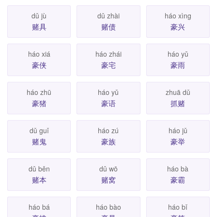
dǔ jù
dǔ zhài
háo xìng
赌具
赌债
豪兴
háo xiá
háo zhái
háo yǔ
豪侠
豪宅
豪雨
háo zhū
háo yǔ
zhuā dǔ
豪猪
豪语
抓赌
dǔ guǐ
háo zú
háo jǔ
赌鬼
豪族
豪举
dǔ běn
dǔ wō
háo bà
赌本
赌窝
豪霸
háo bá
háo bào
háo bǐ