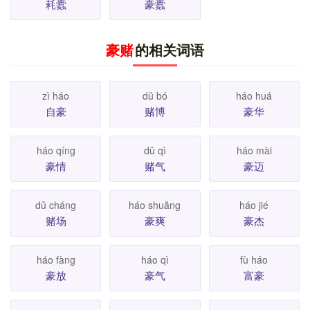
耗蠹
豪蠹
豪赌
的相关词语
zì háo
dǔ bó
háo huá
自豪
赌博
豪华
háo qíng
dǔ qì
háo mài
豪情
赌气
豪迈
dǔ cháng
háo shuăng
háo jié
赌场
豪爽
豪杰
háo fàng
háo qì
fù háo
豪放
豪气
富豪