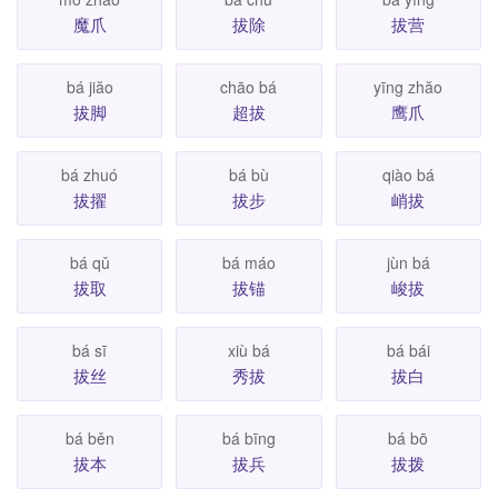
魔爪
拔除
拔营
bá jiăo
chāo bá
yīng zhăo
拔脚
超拔
鹰爪
bá zhuó
bá bù
qiào bá
拔擢
拔步
峭拔
bá qǔ
bá máo
jùn bá
拔取
拔锚
峻拔
bá sī
xiù bá
bá bái
拔丝
秀拔
拔白
bá běn
bá bīng
bá bō
拔本
拔兵
拔拨