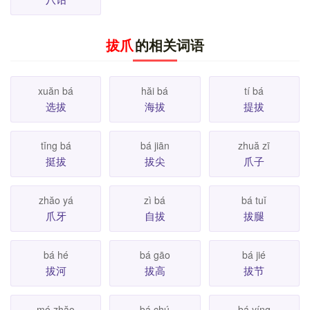
拔爪
的相关词语
xuăn bá
hăi bá
tí bá
选拔
海拔
提拔
tǐng bá
bá jiān
zhuă zī
挺拔
拔尖
爪子
zhăo yá
zì bá
bá tuǐ
爪牙
自拔
拔腿
bá hé
bá gāo
bá jié
拔河
拔高
拔节
mó zhăo
bá chú
bá yíng