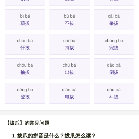
bì bá
bù bá
căi bá
荜拔
不拔
采拔
chàn bá
chí bá
chǒng bá
忏拔
持拔
宠拔
chōu bá
chū bá
dăo bá
抽拔
出拔
倒拔
dēng bá
diàn bá
dòu bá
登拔
电拔
斗拔
【拔爪】的常见问题
拔爪的拼音是什么？拔爪怎么读？