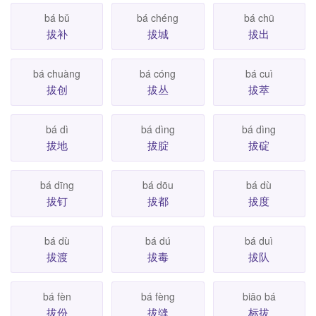
bá bǔ
bá chéng
bá chū
拔补
拔城
拔出
bá chuàng
bá cóng
bá cuì
拔创
拔丛
拔萃
bá dì
bá dìng
bá dìng
拔地
拔腚
拔碇
bá dīng
bá dōu
bá dù
拔钉
拔都
拔度
bá dù
bá dú
bá duì
拔渡
拔毒
拔队
bá fèn
bá fèng
biāo bá
拔份
拔缝
标拔