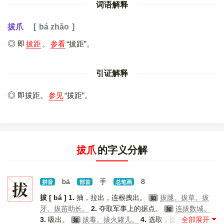
词语解释
拔爪
bá zhǎo
即
拔距
。
参看
“拔距”。
引证解释
即拔距。
参见
“拔距”。
拔爪
的字义分解
拔
bá
手
8
拼音
部首
总笔画
拔 [ bá ]
1.
抽，拉出，连根拽出。
拔腿。拔草。拔
如
牙。拔苗助长。
2.
夺取军事上的据点。
连拔数城。
如
3.
吸出。
拔毒。拔火罐儿。
4.
选取，提升。
提
如
如