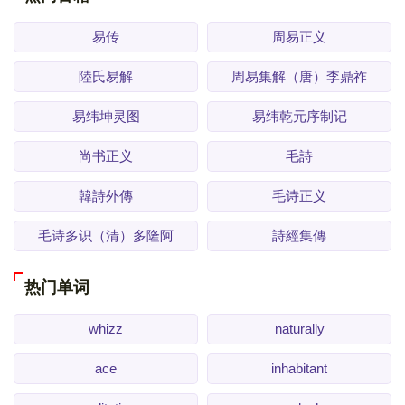
易传
周易正义
陸氏易解
周易集解（唐）李鼎祚
易纬坤灵图
易纬乾元序制记
尚书正义
毛詩
韓詩外傳
毛诗正义
毛诗多识（清）多隆阿
詩經集傳
热门单词
whizz
naturally
ace
inhabitant