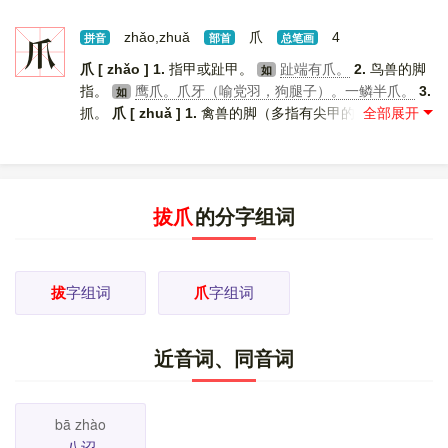
拔。拔擢。
5.
超出，高出。
海拔。挺拔。拔地
如
（山、树、建筑物等高耸在地面上）。拔尖儿。出类拔
爪
zhǎo,zhuǎ
爪
4
拼音
部首
总笔画
萃。
6.
把东西放在凉水里使变凉。
把西瓜放在冰水
如
爪 [ zhǎo ]
1.
指甲或趾甲。
趾端有爪。
2.
鸟兽的脚
如
里拔一拔。
7.
改变。
坚韧不拔。心志不可拔。
[
更多
如
指。
鹰爪。爪牙（喻党羽，狗腿子）。一鳞半爪。
3.
如
解释
]
抓。
爪 [ zhuǎ ]
1.
禽兽的脚（多指有尖甲的）。
鸡
如
爪子。狗爪子。
2.
像爪的东西，这个锅有三个～儿。 [
更
多解释
]
拔爪
的分字组词
拔
字组词
爪
字组词
近音词、同音词
bā zhào
八诏