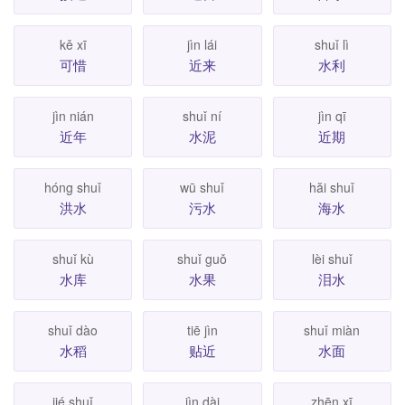
kě xī
jìn lái
shuǐ lì
可惜
近来
水利
jìn nián
shuǐ ní
jìn qī
近年
水泥
近期
hóng shuǐ
wū shuǐ
hăi shuǐ
洪水
污水
海水
shuǐ kù
shuǐ guǒ
lèi shuǐ
水库
水果
泪水
shuǐ dào
tiē jìn
shuǐ miàn
水稻
贴近
水面
jié shuǐ
jìn dài
zhēn xī