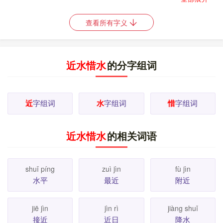
情就会顺利完成）。～可载舟。跋山涉～。依山傍～。
4.
液汁。
水笔。墨水。
5.
指附加的费用或额外的收
如
查看所有字义
入。
贴水。外水。肥水。
6.
指洗的次数。
这衣
如
如
服洗过两水了。
7.
姓。 [
更多解释
]
近水惜水
的分字组词
近
字组词
水
字组词
惜
字组词
近水惜水
的相关词语
shuǐ píng
zuì jìn
fù jìn
水平
最近
附近
jiē jìn
jìn rì
jiàng shuǐ
接近
近日
降水