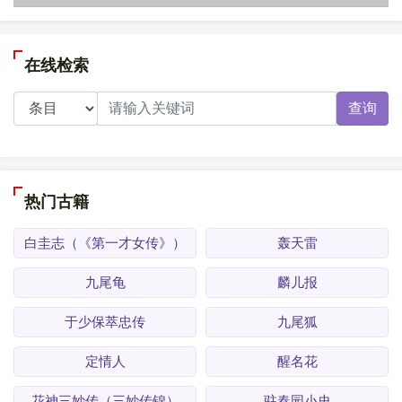
在线检索
查询
热门古籍
白圭志（《第一才女传》）
轰天雷
九尾龟
麟儿报
于少保萃忠传
九尾狐
定情人
醒名花
花神三妙传（三妙传锦）
驻春园小史