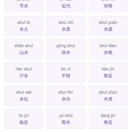
节水
近代
珍惜
shuǐ tǔ
shuǐ zhì
shuǐ yuán
水土
水质
水源
shān shuǐ
gōng shuǐ
shuǐ diàn
山水
供水
水电
hàn shuǐ
bù xī
kào jìn
汗水
不惜
靠近
shuǐ wèi
shuǐ fèn
shuǐ zhǔn
水位
水分
水准
lín jìn
yǔ shuǐ
jiāng jìn
临近
雨水
将近