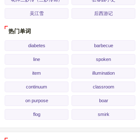
吴江雪
后西游记
热门单词
diabetes
barbecue
line
spoken
item
illumination
continuum
classroom
on purpose
boar
flog
smirk