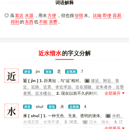
词语解释
虽
靠近
水源
，用水
方便
，但也很
珍惜
水。
比喻
即便
容易
得到
的
东西
也
不能
浪费
。
近水惜水
的字义分解
近
jìn
辵
7
拼音
部首
总笔画
近 [ jìn ]
1.
距离短，与“远”相对。
接近。附近。靠
如
近。近路。近景。舍近求远。近在眉睫。近朱者赤，近墨
者黑。近水楼台。
2.
现在以前不久的时间。
近况。
如
近来。近代。近岁。近闻。近照。近体诗。
3.
亲密。
如
亲近。近亲。近臣。平易近人。
4.
差别小，差不多。
水
shuǐ
水
4
如
拼音
部首
总笔画
接近。相近。
5.
浅显。
言近旨远。
[
更多解释
]
如
水 [ shuǐ ]
1.
一种无色、无臭、透明的液体。
水稻。
如
水滴石穿。水泄不通。
2.
河流。
汉水。湘水。
3.
江
如
河湖海的通称。～库。～利。～到渠成（喻条件成熟，事