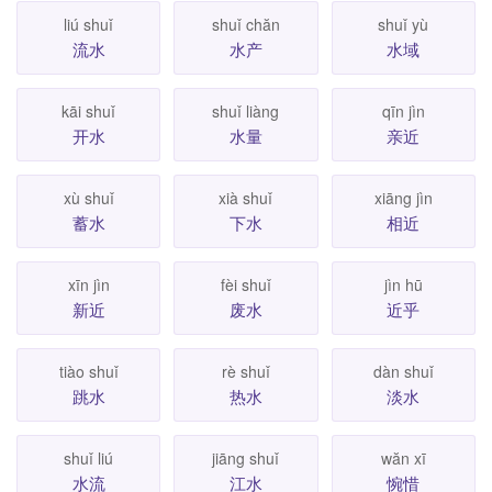
liú shuǐ
shuǐ chăn
shuǐ yù
流水
水产
水域
kāi shuǐ
shuǐ liàng
qīn jìn
开水
水量
亲近
xù shuǐ
xià shuǐ
xiāng jìn
蓄水
下水
相近
xīn jìn
fèi shuǐ
jìn hū
新近
废水
近乎
tiào shuǐ
rè shuǐ
dàn shuǐ
跳水
热水
淡水
shuǐ liú
jiāng shuǐ
wăn xī
水流
江水
惋惜