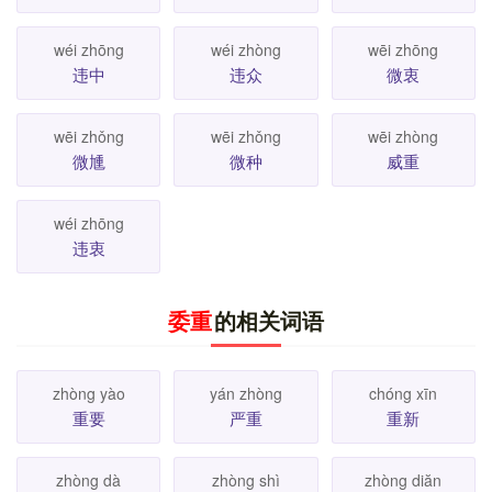
wéi zhōng
wéi zhòng
wēi zhōng
违中
违众
微衷
wēi zhǒng
wēi zhǒng
wēi zhòng
微尰
微种
威重
wéi zhōng
违衷
委重
的相关词语
zhòng yào
yán zhòng
chóng xīn
重要
严重
重新
zhòng dà
zhòng shì
zhòng diăn