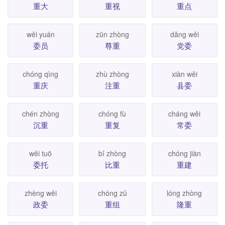
重大
重视
重点
wěi yuán
zūn zhòng
dăng wěi
委员
尊重
党委
chóng qìng
zhù zhòng
xiàn wěi
重庆
注重
县委
chén zhòng
chóng fù
cháng wěi
沉重
重复
常委
wěi tuō
bǐ zhòng
chóng jiàn
委托
比重
重建
zhèng wěi
chóng zǔ
lóng zhòng
政委
重组
隆重