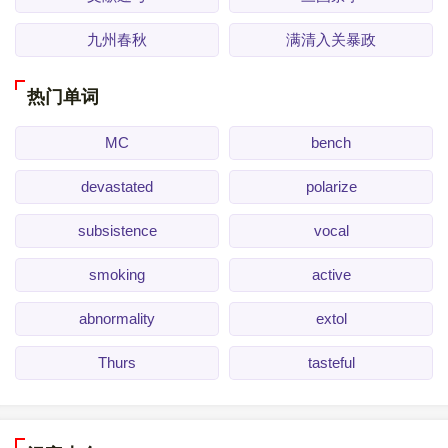
九州春秋
满清入关暴政
热门单词
MC
bench
devastated
polarize
subsistence
vocal
smoking
active
abnormality
extol
Thurs
tasteful