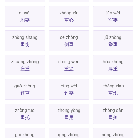
dì wěi
zhòng xīn
jūn wěi
地委
重心
军委
zhòng shāng
cè zhòng
jǔ zhòng
重伤
侧重
举重
zhuāng zhòng
chóng wēn
hòu zhòng
庄重
重温
厚重
guò zhòng
píng wěi
chóng xiàn
过重
评委
重现
zhòng tuō
zhòng yòng
zhòng dàn
重托
重用
重担
guì zhòng
qīng zhòng
nóng zhòng