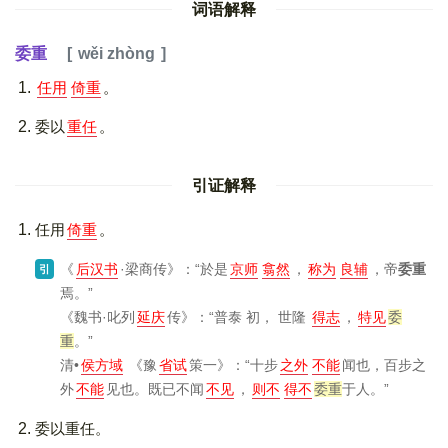
词语解释
委重
wěi zhòng
任用
倚重
。
委以
重任
。
引证解释
任用
倚重
。
《
后汉书
·梁商传》
：“於是
京师
翕然
，
称为
良辅
，帝
委重
引
焉。”
《魏书·叱列
延庆
传》
：“普泰 初， 世隆
得志
，
特见
委
重
。”
清•
侯方域
《豫
省试
策一》
：“十步
之外
不能
闻也，百步之
外
不能
见也。既已不闻
不见
，
则不
得不
委重
于人。”
委以重任。