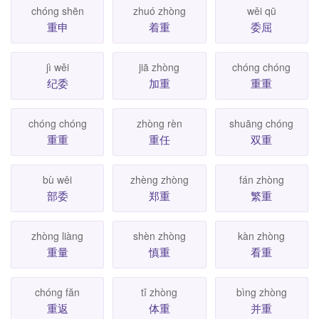
chóng shēn
zhuó zhòng
wěi qū
重申
着重
委屈
jì wěi
jiā zhòng
chóng chóng
纪委
加重
重重
chóng chóng
zhòng rèn
shuāng chóng
重重
重任
双重
bù wěi
zhèng zhòng
fán zhòng
部委
郑重
繁重
zhòng liàng
shèn zhòng
kàn zhòng
重量
慎重
看重
chóng făn
tǐ zhòng
bìng zhòng
重返
体重
并重