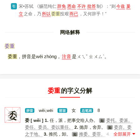
宋•苏轼
《赐范纯仁
辞免
恩命
不许
批答
制》
：“则
今兹
爰
引
立
之命，乃
所以
委重
投艰
而已
，又何辞乎！”
网络解释
委重
委重
，拼音是wěi zhòng，
注音
是ㄨㄟˇ ㄓㄨㄙˋ。
委重
的字义分解
委
wěi,wēi
女
8
拼音
部首
总笔画
委 [ wěi ]
1.
任，派，把事交给人办。
委托。委派。
如
委任。委员。委以重任。
2.
抛弃，舍弃。
委弃。委
如
之于地。
3.
推托，卸。
推委。委罪。
4.
曲折，弯
如