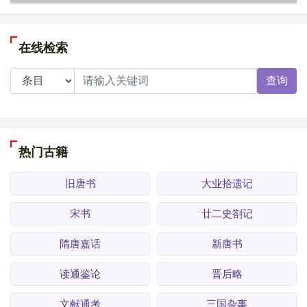
在线检索
查询
热门古籍
旧唐书
大业拾遗记
宋书
廿二史劄记
隋唐嘉话
新唐书
读通鉴论
晋后略
文献通考
三国杂事