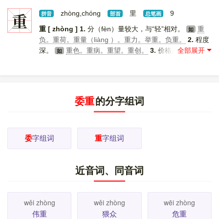
转。
委曲。委婉。委屈。
5.
积聚。
委积。
6.
如
如
末、尾。
原委。穷源意委（追究事物本原及其发
重
zhòng,chóng
里
9
如
拼音
部首
总笔画
展）。
7.
确实。
委实。
8.
无精打采，不振作。
如
如
重 [ zhòng ]
1.
分（fèn）量较大，与“轻”相对。
重
如
委顿。委靡。
委 [ wēi ]
1.
〔～蛇（yí ㄧˊ）〕❶敷衍，
负。重荷。重量（liàng ）。重力。举重。负重。
2.
程度
应付；❷同“逶迤”。 [
更多解释
]
深。
重色。重病。重望。重创。
3.
价格高。
重
如
如
价收买。
4.
数量多。
重金聘请。眉毛重。重兵。
5.
如
主要，要紧。
重镇。重点。重任。重托（国家重大的
如
托付）。重柄。
6.
认为重要而认真对待。
重视。尊
如
重。器重。隆重。
7.
言行不轻率。
慎重。自重。
重
如
委重
的分字组词
[ chóng ]
1.
再。
重复。重申。重版。重沓（重复繁
如
冗）。重阳。重逢。
2.
〔～庆〕地名，中国四个直辖市
之一，地处中国西南。
3.
层。
重叠。重霄。重洋。
如
重唱。重峦叠嶂。
[
更多解释
]
委
字组词
重
字组词
近音词、同音词
wěi zhòng
wěi zhòng
wēi zhòng
伟重
猥众
危重