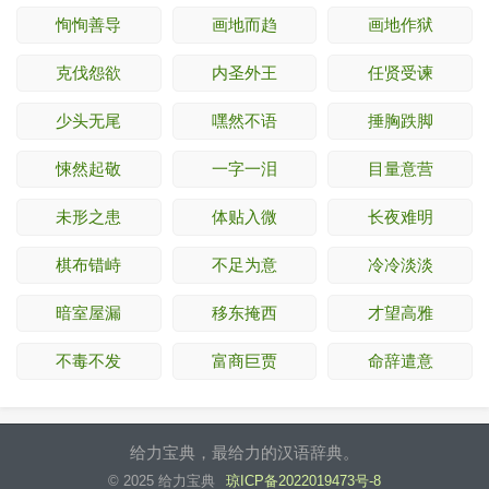
恂恂善导
画地而趋
画地作狱
克伐怨欲
内圣外王
任贤受谏
少头无尾
嘿然不语
捶胸跌脚
悚然起敬
一字一泪
目量意营
未形之患
体贴入微
长夜难明
棋布错峙
不足为意
冷冷淡淡
暗室屋漏
移东掩西
才望高雅
不毒不发
富商巨贾
命辞遣意
给力宝典，最给力的汉语辞典。
© 2025 给力宝典
琼ICP备2022019473号-8