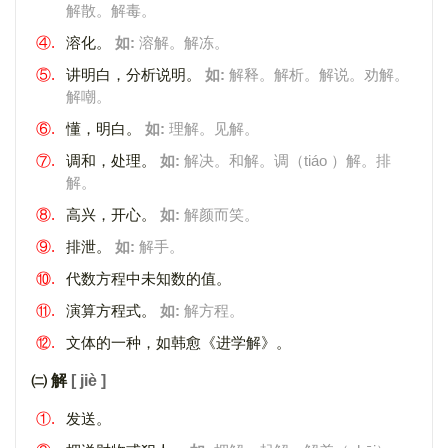
解散。解毒。
④.
溶化。
如:
溶解。解冻。
⑤.
讲明白，分析说明。
如:
解释。解析。解说。劝解。
解嘲。
⑥.
懂，明白。
如:
理解。见解。
⑦.
调和，处理。
如:
解决。和解。调（tiáo ）解。排
解。
⑧.
高兴，开心。
如:
解颜而笑。
⑨.
排泄。
如:
解手。
⑩.
代数方程中未知数的值。
⑪.
演算方程式。
如:
解方程。
⑫.
文体的一种，如韩愈《进学解》。
㈡ 解
[ jiè ]
①.
发送。