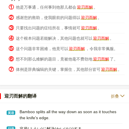
①
他是万事通，任何事到他那儿都会
迎刃而解
。
②
感谢您的救助，使我眼前的问题得以
迎刃而解
。
③
只要找出问题的症结所在，事情就可
迎刃而解
。
④
这个根本问题若能解决，其他问题也就可以
迎刃而解
。
⑤
这个问题非常困难，他竟可以
迎刃而解
，令我非常佩服。
⑥
想不到那么难解的题目，竟被他毫不费劲地
迎刃而解
了。
⑦
体例是辞典编辑的关键，掌握住，其他部分皆可
迎刃而解
。
迎刃而解的翻译
折叠
Bamboo splits all the way down as soon as it touches
英语
the knife's edge.
容易(ようい)に解决(かいけつ)する
日语