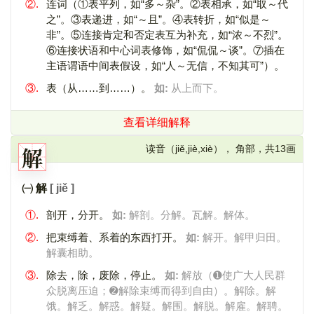
②.
连词（①表平列，如“多～杂”。②表相承，如“取～代
之”。③表递进，如“～且”。④表转折，如“似是～
非”。⑤连接肯定和否定表互为补充，如“浓～不烈”。
⑥连接状语和中心词表修饰，如“侃侃～谈”。⑦插在
主语谓语中间表假设，如“人～无信，不知其可”）。
③.
表（从……到……）。
如:
从上而下。
查看详细解释
解
读音（jiě,jiè,xiè）， 角部，共13画
㈠ 解
[ jiě ]
①.
剖开，分开。
如:
解剖。分解。瓦解。解体。
②.
把束缚着、系着的东西打开。
如:
解开。解甲归田。
解囊相助。
③.
除去，除，废除，停止。
如:
解放（➊使广大人民群
众脱离压迫；➋解除束缚而得到自由）。解除。解
饿。解乏。解惑。解疑。解围。解脱。解雇。解聘。