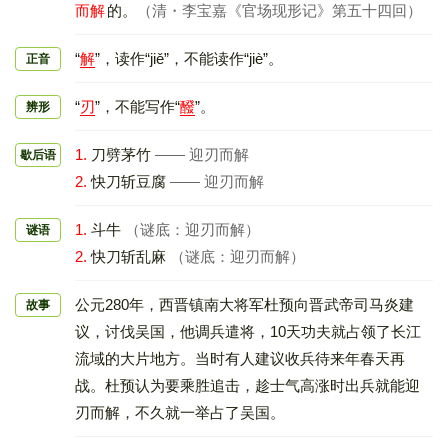
而解
的。
（清・李宝嘉《官场现形记》第五十四回）
“
解
”，读作“jiě”，不能读作“jiè”。
正音
“
刃
”，不能写作“
醱
”。
辨形
1.
刀劈茅竹
—— 迎刃而解
歇后语
2.
快刀斩豆腐
—— 迎刃而解
1.
斗牛
（谜底：迎刃而解）
谜语
2.
快刀斩乱麻
（谜底：迎刃而解）
公元280年，西晋镇南大将军杜预向晋武帝司马炎建
故事
议，讨伐吴国，他调兵遣将，10天功夫就占领了长江
流域的大片地方。当时有人建议收兵待来年春天再
战。杜预认为要乘胜追击，趁士气高涨时出兵就能迎
刃而解，不久就一举占了吴国。