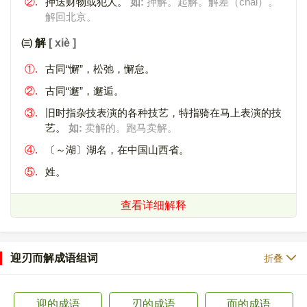
②.
押送财物或犯人。
如:
押解。起解。解差（chāi）。
解回北京。
㈢ 解
[ xiè ]
①.
古同“懈”，松弛，懈怠。
②.
古同“邂”，邂逅。
③.
旧时指杂技表演的各种技艺，特指骑在马上表演的技
艺。
如:
卖解的。跑马卖解。
④.
〔～湖〕湖名，在中国山西省。
⑤.
姓。
查看详细解释
迎刃而解成语组词
折叠
迎的成语
刃的成语
而的成语