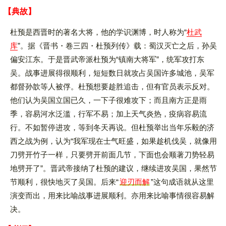
【典故】
杜预是西晋时的著名大将，他的学识渊博，时人称为“
杜武
库
”。据《晋书・卷三四・杜预列传》载：蜀汉灭亡之后，孙吴
偏安江东。于是晋武帝派杜预为“镇南大将军”，统军攻打东
吴。战事进展得很顺利，短短数日就攻占吴国许多城池，吴军
都督孙歆等人被俘。杜预想要趁胜追击，但有官员表示反对。
他们认为吴国立国已久，一下子很难攻下；而且南方正是雨
季，容易河水泛滥，行军不易；加上天气炎热，疫病容易流
行。不如暂停进攻，等到冬天再说。但杜预举出当年乐毅的济
西之战为例，认为“我军现在士气旺盛，如果趁机伐吴，就像用
刀劈开竹子一样，只要劈开前面几节，下面也会顺著刀势轻易
地劈开了”。晋武帝接纳了杜预的建议，继续进攻吴国，果然节
节顺利，很快地灭了吴国。后来“
迎刃而解
”这句成语就从这里
演变而出，用来比喻战事进展顺利。亦用来比喻事情很容易解
决。