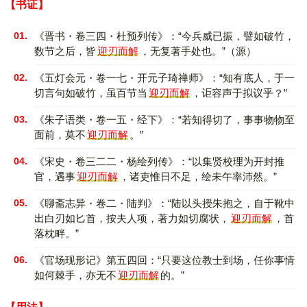
【书证】
01.
《晋书・卷三四・杜预列传》：“今兵威已振，譬如破竹，
数节之后，皆
迎刃而解
，无复著手处也。”（源）
02.
《五灯会元・卷一七・开元子琦禅师》：“知有底人，于一
切言句如破竹，虽百节当
迎刃而解
，讵容声于拟议乎？”
03.
《朱子语类・卷一五・经下》：“若知得切了，事事物物至
面前，莫不
迎刃而解
。”
04.
《宋史・卷三二二・杨绘列传》：“以集贤校理为开封推
官，遇事
迎刃而解
，诸吏惟日不足，绘未午率沛然。”
05.
《聊斋志异・卷二・陆判》：“陆以头授朱抱之，自于靴中
出白刃如匕首，按夫人项，著力如切腐状，
迎刃而解
，首
落枕畔。”
06.
《官场现形记》第五四回：“只要这位教士到场，任你事情
如何棘手，亦无不
迎刃而解
的。”