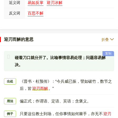
易如反掌
迎刃冰解
近义词
百思不解
反义词
迎刃而解的意思
折叠
复制
碰着刀口就分开了。比喻事情容易处理；问题容易解
决。
《晋书・杜预传》：“今兵威已振，譬如破竹，数节之
出处
后，皆
迎刃而解
。”
偏正式；作谓语、定语、宾语；含褒义。
用法
只要这位教士到场，任你事情如何棘手，亦无不
迎刃
例子