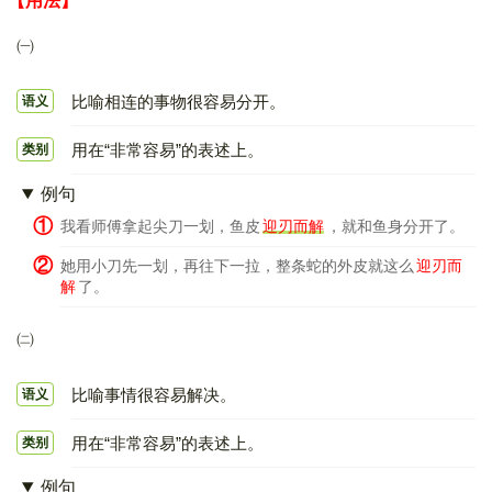
【用法】
㈠
比喻相连的事物很容易分开。
语义
用在“非常容易”的表述上。
类别
例句
①
我看师傅拿起尖刀一划，鱼皮
迎刃而解
，就和鱼身分开了。
②
她用小刀先一划，再往下一拉，整条蛇的外皮就这么
迎刃而
解
了。
㈡
比喻事情很容易解决。
语义
用在“非常容易”的表述上。
类别
例句