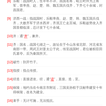
[8]
乐毅：战国时人，生卒年不详。燕国名将，昭王时拜为上将
军，曾率燕、赵、楚、韩、魏五国兵伐齐，下齐七十余城，封
昌国君。
[9]
济西一战：指战国时，乐毅率燕、赵、楚、韩、魏五国兵伐
齐，大败齐军于济水西岸，齐泯王亡走莒城。乐毅趁势攻入齐
国首都临淄，总计攻下七十余城。
[10]
并：通“
并
”，兼并。
[11]
齐：国名，战国七雄之一。故址在于今山东省北部、河北省东
南部一带。周武王封姜太公于此，传至战国时，君位被权臣田
氏篡夺。后为秦国所灭。
[12]
破竹：剖开竹子。
[13]
指授：指点传授。
[14]
径造：直接进攻。径，通“
迳
”，直接。造，至。
[15]
秣陵：地约当在今南京市附近，三国吴孙权于汉献帝建安十年
得秣陵，改名为建业。
[16]
束手：无计可施，无法抵抗。