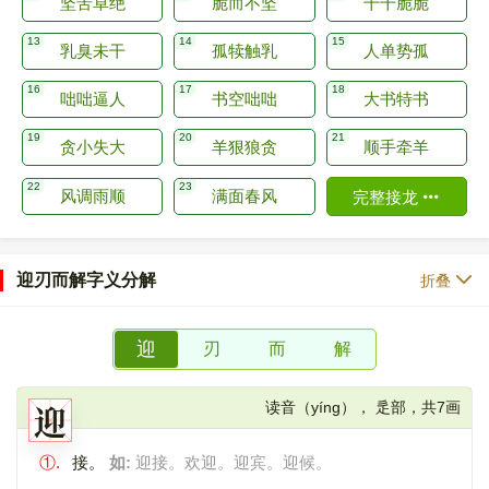
坚苦卓绝
脆而不坚
干干脆脆
乳臭未干
孤犊触乳
人单势孤
咄咄逼人
书空咄咄
大书特书
贪小失大
羊狠狼贪
顺手牵羊
风调雨顺
满面春风
完整接龙
迎刃而解字义分解
折叠
迎
刃
而
解
迎
读音（yíng）， 辵部，共7画
①.
接。
如:
迎接。欢迎。迎宾。迎候。