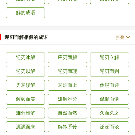
解的成语
迎刃而解相似的成语
折叠
迎刃冰解
应刃而解
迎刃立解
迎刃以解
迎刃而理
迎刃而判
刃迎缕解
迎难而上
倒屣而迎
解颜而笑
难解难分
侃侃而谈
难分难解
自然而然
久而久之
源源而来
解铃系铃
泛泛而谈