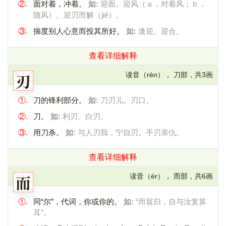
②.
面对着，冲着。
如:
迎面。迎风（ａ．对着风；ｂ．
随风）。迎刃而解（jiě）。
③.
揣度别人心意而投其所好。
如:
逢迎。迎合。
查看详细解释
刃
读音（rèn）， 刀部，共3画
①.
刀的锋利部分。
如:
刀刃儿。刃口。
②.
刀。
如:
利刃。白刃。
③.
用刀杀。
如:
与人刃我，宁自刃。手刃亲仇。
查看详细解释
而
读音（ér）， 而部，共6画
①.
同“尔”，代词，你或你的。
如:
“而翁归，自与汝复算
耳”。