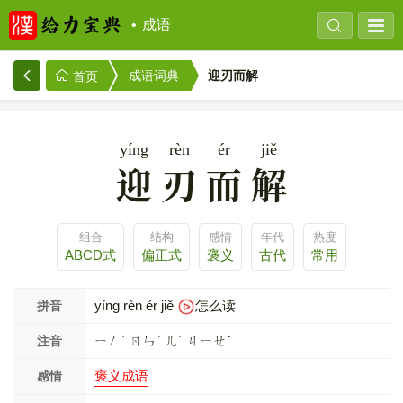
成语
迎刃而解
成语词典
首页
yíng
rèn
ér
jiě
迎刃而解
组合
结构
感情
年代
热度
ABCD式
偏正式
褒义
古代
常用
yíng rèn ér jiě
怎么读
拼音
ㄧㄥˊ ㄖㄣˋ ㄦˊ ㄐㄧㄝˇ
注音
褒义成语
感情