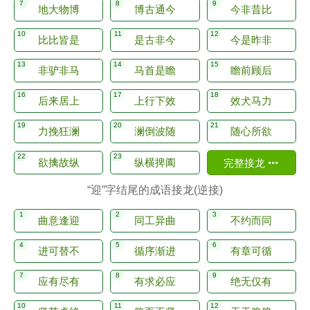
地大物博
博古通今
今非昔比
比比皆是
是古非今
今是昨非
非驴非马
马首是瞻
瞻前顾后
后来居上
上行下效
效犬马力
力挽狂澜
澜倒波随
随心所欲
欲擒故纵
纵横捭阖
完整接龙
“迎”字结尾的成语接龙(逆接)
曲意逢迎
同工异曲
不约而同
进可替不
循序渐进
有章可循
应有尽有
有求必应
绝无仅有