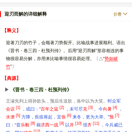
迎刃而解的详细解释
折叠
【释义】
迎著刀刃的竹子，会顺著刀势裂开。比喻战事进展顺利。语出
《晋书・卷三四・杜预列传》。后用“迎刃而解”形容相连的事
物很容易分解，亦用来比喻事情很容易处理。
△“
势如破
竹
”
【典源】
《晋书・卷三四・杜预列传》
王濬先列上得孙歆头，预后生送歆，洛中以为大笑。
时众军
[1]
[2]
[3]
[4]
会议
，或曰：“
百年之寇
，未可尽
克
。今
向暑
，
[5]
[6]
[7]
水潦
方降，疾疫将起，宜
俟
来冬，更为大举。”
预
[8]
[9]
[10]
[11]
曰：“昔
乐毅
藉
济西一战
以
并
强
齐
，今兵威已
[12]