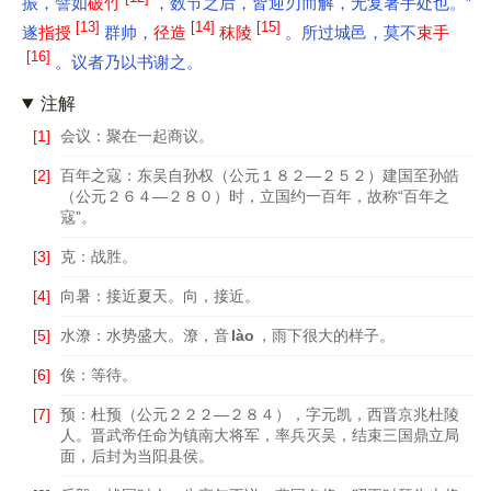
振，譬如
破竹
，数节之后，皆迎刃而解，无复著手处也。”
[13]
[14]
[15]
遂
指授
群帅，
径造
秣陵
。所过城邑，莫不
束手
[16]
。议者乃以书谢之。
注解
[1]
会议：聚在一起商议。
[2]
百年之寇：东吴自孙权（公元１８２—２５２）建国至孙皓
（公元２６４—２８０）时，立国约一百年，故称“百年之
寇”。
[3]
克：战胜。
[4]
向暑：接近夏天。向，接近。
[5]
水潦：水势盛大。潦，音
lào
，雨下很大的样子。
[6]
俟：等待。
[7]
预：杜预（公元２２２—２８４），字元凯，西晋京兆杜陵
人。晋武帝任命为镇南大将军，率兵灭吴，结束三国鼎立局
面，后封为当阳县侯。