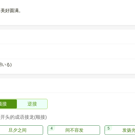
事美好圆满。
用いる)
顺接
逆接
字开头的成语接龙(顺接)
旦夕之间
间不容发
发扬