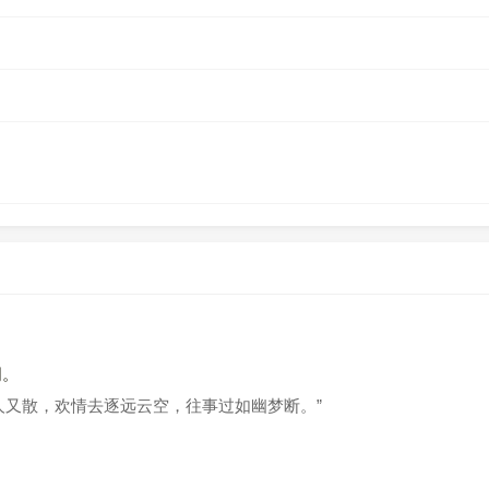
词。
人又散，欢情去逐远云空，往事过如幽梦断。”