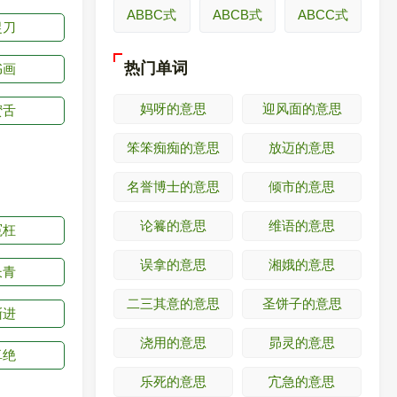
ABBC式
ABCB式
ABCC式
捉刀
热门单词
书画
妈呀的意思
迎风面的意思
蜜舌
笨笨痴痴的意思
放迈的意思
名誉博士的意思
倾市的意思
论籑的意思
维语的意思
冤枉
误拿的意思
湘娥的意思
长青
二三其意的意思
圣饼子的意思
渐进
浇用的意思
昴灵的意思
卓绝
乐死的意思
宂急的意思