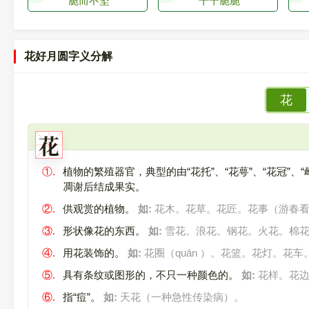
脆而不坚
干干脆脆
花好月圆字义分解
花
花
①.
植物的繁殖器官，典型的由“花托”、“花萼”、“花冠”
凋谢后结成果实。
②.
供观赏的植物。
如:
花木。花草。花匠。花事（游春看
③.
形状像花的东西。
如:
雪花。浪花。钢花。火花。棉花
④.
用花装饰的。
如:
花圈（quān ）。花篮。花灯。花车
⑤.
具有条纹或图形的，不只一种颜色的。
如:
花样。花边
⑥.
指“痘”。
如:
天花（一种急性传染病）。