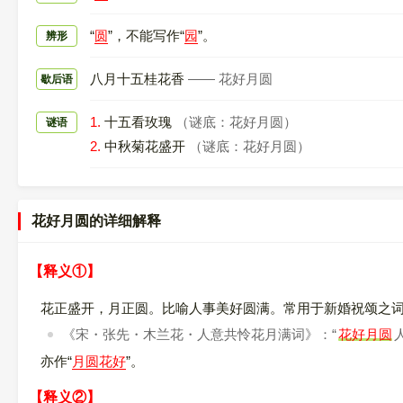
“
圆
”，不能写作“
园
”。
辨形
八月十五桂花香
—— 花好月圆
歇后语
1.
十五看玫瑰
（谜底：花好月圆）
谜语
2.
中秋菊花盛开
（谜底：花好月圆）
花好月圆的详细解释
【释义①】
花正盛开，月正圆。比喻人事美好圆满。常用于新婚祝颂之
《宋・张先・木兰花・人意共怜花月满词》：“
花好月圆
亦作“
月圆花好
”。
【释义②】