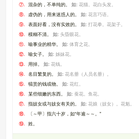
⑦.
混杂的，不单纯的。
如:
花猫。花白头发。
⑧.
虚伪的，用来迷惑人的。
如:
花言巧语。
⑨.
表面好看，没有实效的。
如:
打花拳。花架子。
⑩.
模糊不清。
如:
头昏眼花。
⑪.
喻事业的精华。
如:
体育之花。
⑫.
喻女子。
如:
姊妹花。
⑬.
用掉。
如:
花钱。
⑭.
名目繁复的。
如:
花名册（人员名册）。
⑮.
犒赏的钱或物。
如:
花红。
⑯.
某些细嫩的东西。
如:
蚕花。鱼花。
⑰.
指妓女或与妓女有关的。
如:
花娘（妓女）。花魁。
⑱.
〔～甲〕指六十岁，如“年逾～～。”
⑲.
姓。