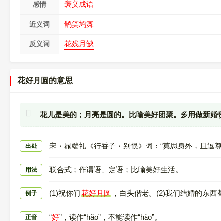
褒义成语
感情
鹊笑鸠舞
近义词
花残月缺
反义词
花好月圆的意思
花儿是美的；月亮是圆的。比喻美好团聚。多用做新婚
宋・晁端礼《行香子・别恨》词：“莫思身外，且逗尊
出处
联合式；作谓语、定语；比喻美好生活。
用法
(1)祝你们
花好月圆
，白头偕老。(2)我们结婚的东
例子
“
好
”，读作“hǎo”，不能读作“hào”。
正音