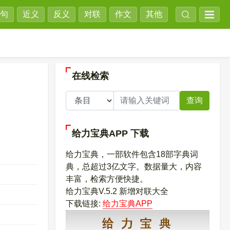
句
近义
反义
对联
作文
其他
在线检索
查询
给力宝典APP
下载
给力宝典，一部软件包含18部字典词
典，总超过3亿文字。数据量大，内容
丰富，检索方便快捷。
给力宝典V.5.2 新增对联大全
下载链接:
给力宝典APP