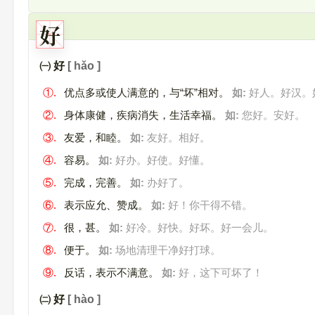
好
㈠ 好
[ hǎo ]
①.
优点多或使人满意的，与“坏”相对。
如:
好人。好汉。
②.
身体康健，疾病消失，生活幸福。
如:
您好。安好。
③.
友爱，和睦。
如:
友好。相好。
④.
容易。
如:
好办。好使。好懂。
⑤.
完成，完善。
如:
办好了。
⑥.
表示应允、赞成。
如:
好！你干得不错。
⑦.
很，甚。
如:
好冷。好快。好坏。好一会儿。
⑧.
便于。
如:
场地清理干净好打球。
⑨.
反话，表示不满意。
如:
好，这下可坏了！
㈡ 好
[ hào ]