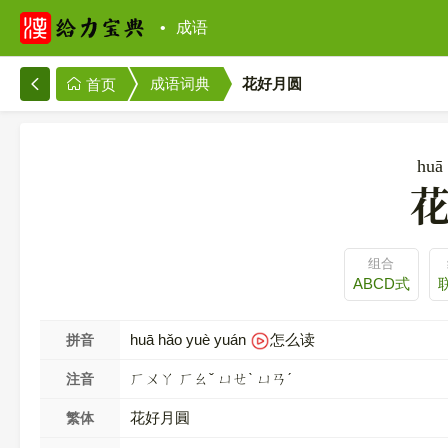
成语
成语词典
花好月圆
首页
huā
组合
ABCD式
huā hǎo yuè yuán
怎么读
拼音
ㄏㄨㄚ ㄏㄠˇ ㄩㄝˋ ㄩㄢˊ
注音
花好月圓
繁体