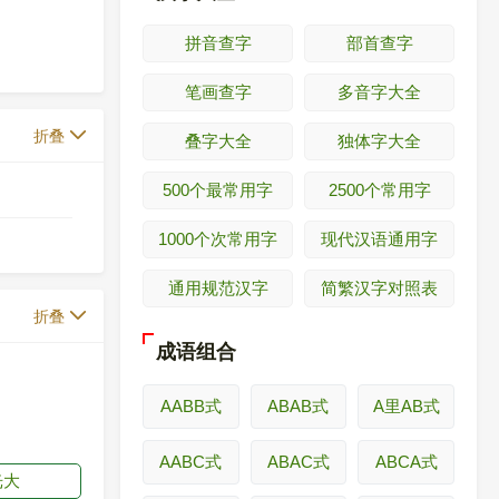
拼音查字
部首查字
笔画查字
多音字大全
折叠
叠字大全
独体字大全
500个最常用字
2500个常用字
1000个次常用字
现代汉语通用字
通用规范汉字
简繁汉字对照表
折叠
成语组合
AABB式
ABAB式
A里AB式
AABC式
ABAC式
ABCA式
光大