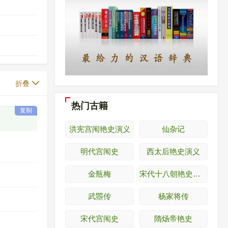
折叠
热门古籍
复制
洪宪宫闱艳史演义
仙杂记
明代宫闱史
西太后艳史演义
金瓶梅
宋代十八朝艳史演义
武瞾传
杨家将传
宋代宫闱史
隋炀帝艳史