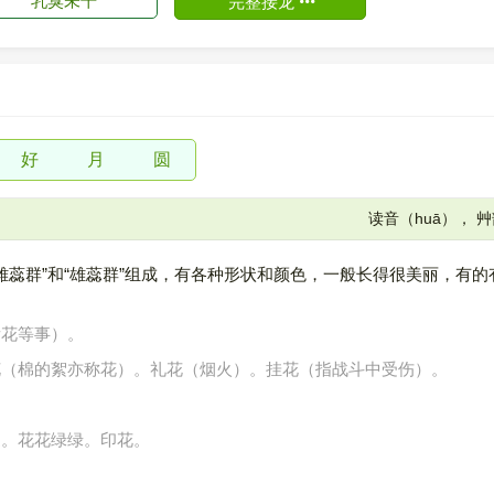
乳臭未干
完整接龙
好
月
圆
读音（huā）， 
、“雌蕊群”和“雄蕊群”组成，有各种形状和颜色，一般长得很美丽，有
花等事）。
（棉的絮亦称花）。礼花（烟火）。挂花（指战斗中受伤）。
。
。花花绿绿。印花。