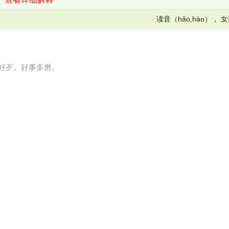
读音（hǎo,hào）， 
好歹。好事多磨。