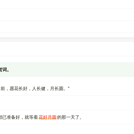
贺词。
前，愿花长好，人长健，月长圆。”
西都已准备好，就等着
花好月圆
的那一天了。