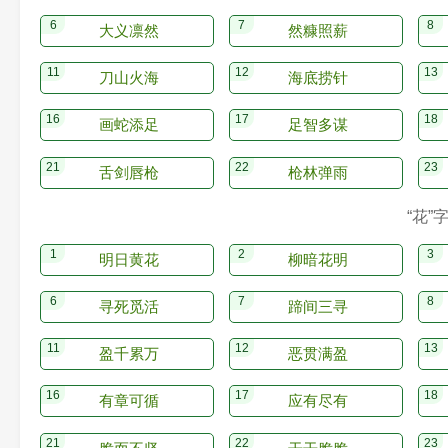
大义凛然
然糠照薪
刀山火海
海底捞针
画蛇添足
足智多谋
舌剑唇枪
枪林弹雨
“花”
明日黄花
柳暗花明
寻死觅活
蹄间三寻
盈千累万
恶贯满盈
有章可循
应有尽有