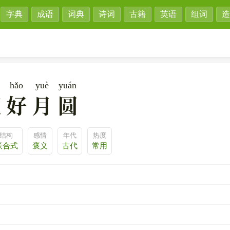
字典
成语
词典
诗词
古籍
英语
组词
造
hǎo
yuè
yuán
花好月圆
结构
感情
年代
热度
联合式
褒义
古代
常用