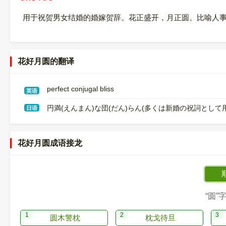
用于祝贺男女结婚的婚嫁贺辞。花正盛开，月正圆。比喻人
花好月圆的翻译
perfect conjugal bliss
英语
円満(えんまん)な団(だん)らん(多くは新婚の祝詞として
日语
花好月圆成语接龙
“圆”
圆木警枕
枕戈待旦