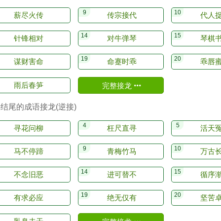
薪尽火传
传宗接代
代人
针锋相对
对牛弹琴
琴棋
谋财害命
命蹇时乖
乖唇
雨后春笋
完整接龙
字结尾的成语接龙(逆接)
寻花问柳
枉尺直寻
活天
马不停蹄
青梅竹马
万古
不念旧恶
进可替不
循序
有求必应
绝无仅有
坚苦